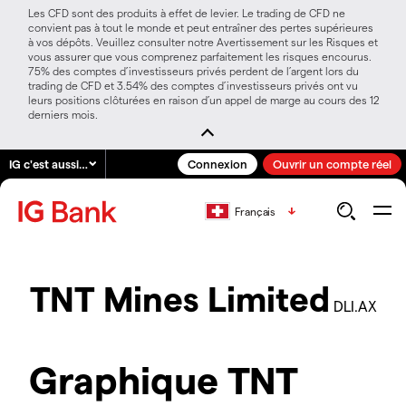
Les CFD sont des produits à effet de levier. Le trading de CFD ne
convient pas à tout le monde et peut entraîner des pertes supérieures
à vos dépôts. Veuillez consulter notre Avertissement sur les Risques et
vous assurer que vous comprenez parfaitement les risques encourus.
75% des comptes d’investisseurs privés perdent de l’argent lors du
trading de CFD et 3.54% des comptes d’investisseurs privés ont vu
leurs positions clôturées en raison d’un appel de marge au cours des 12
derniers mois.
IG c'est aussi…
Connexion
Ouvrir un compte réel
Français
TNT Mines Limited
DLI.AX
Graphique TNT