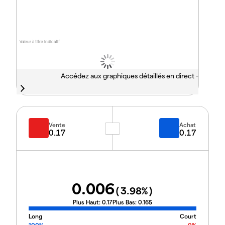
Valeur à titre indicatif
Accédez aux graphiques détaillés en direct -
Vente
Achat
0.17
0.17
0.006
(
3.98
%)
Plus Haut:
0.17
Plus Bas:
0.165
Long
Court