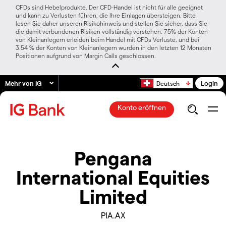
CFDs sind Hebelprodukte. Der CFD-Handel ist nicht für alle geeignet
und kann zu Verlusten führen, die Ihre Einlagen übersteigen. Bitte
lesen Sie daher unseren Risikohinweis und stellen Sie sicher, dass Sie
die damit verbundenen Risiken vollständig verstehen. 75% der Konten
von Kleinanlegern erleiden beim Handel mit CFDs Verluste, und bei
3.54 % der Konten von Kleinanlegern wurden in den letzten 12 Monaten
Positionen aufgrund von Margin Calls geschlossen.
Mehr von IG
Login
Deutsch
Konto eröffnen
Pengana
International Equities
Limited
PIA.AX