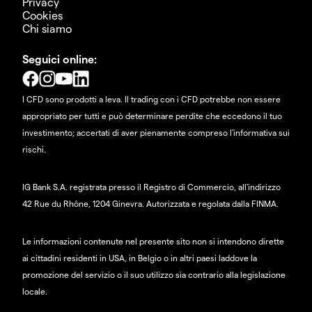
Privacy
Cookies
Chi siamo
Seguici online:
I CFD sono prodotti a leva. Il trading con i CFD potrebbe non essere
appropriato per tutti e può determinare perdite che eccedono il tuo
investimento; accertati di aver pienamente compreso l'informativa sui
rischi.
IG Bank S.A. registrata presso il Registro di Commercio, all'indirizzo
42 Rue du Rhône, 1204 Ginevra. Autorizzata e regolata dalla FINMA.
Le informazioni contenute nel presente sito non si intendono dirette
ai cittadini residenti in USA, in Belgio o in altri paesi laddove la
promozione del servizio o il suo utilizzo sia contrario alla legislazione
locale.