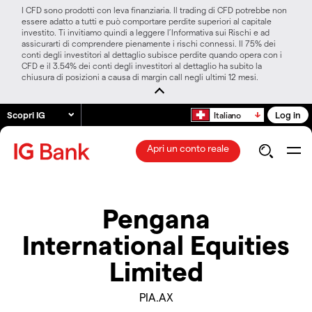
I CFD sono prodotti con leva finanziaria. Il trading di CFD potrebbe non
essere adatto a tutti e può comportare perdite superiori al capitale
investito. Ti invitiamo quindi a leggere l’Informativa sui Rischi e ad
assicurarti di comprendere pienamente i rischi connessi. Il 75% dei
conti degli investitori al dettaglio subisce perdite quando opera con i
CFD e il 3.54% dei conti degli investitori al dettaglio ha subito la
chiusura di posizioni a causa di margin call negli ultimi 12 mesi.
Scopri IG
Log in
Italiano
Apri un conto reale
Pengana
International Equities
Limited
PIA.AX