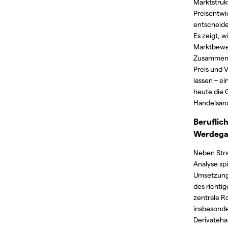
Marktstruk
Preisentwi
entscheide
Es zeigt, w
Marktbew
Zusammensp
Preis und 
lassen – ei
heute die 
Handelsana
Beruflic
Werdeg
Neben Stra
Analyse spi
Umsetzung
des richti
zentrale Ro
insbesonde
Derivateha