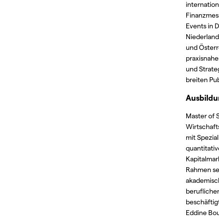
internatio
Finanzmess
Events in 
Niederland
und Österr
praxisnahe
und Strate
breiten Pub
Ausbild
Master of 
Wirtschaft
mit Spezial
quantitati
Kapitalmar
Rahmen se
akademisc
berufliche
beschäftigt
Eddine Bou