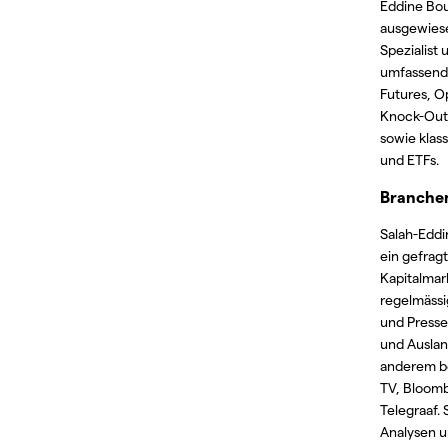
Eddine Bou
ausgewiese
Spezialist 
umfassend
Futures, O
Knock-Out
sowie klas
und ETFs.
Branche
Salah-Eddi
ein gefrag
Kapitalmar
regelmässi
und Pressea
und Auslan
anderem be
TV, Bloom
Telegraaf.
Analysen 