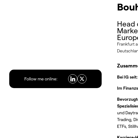
Bou
Head 
Market
Europ
Frankfurt 
Deutschla
Zusamme
Bei IG seit:
Follow me online:
Im Finanzs
Bevorzugte
Spezialisi
und Daytra
Trading, D
ETFs, Still
Karriere-H