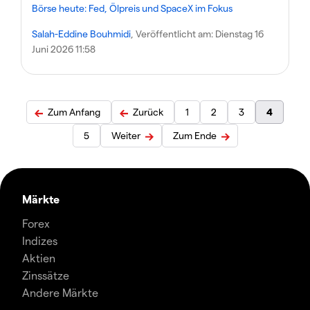
Börse heute: Fed, Ölpreis und SpaceX im Fokus
Salah-Eddine Bouhmidi
, Veröffentlicht am:
Dienstag 16
Juni 2026 11:58
Zum Anfang
Zurück
1
2
3
4
5
Weiter
Zum Ende
Märkte
Forex
Indizes
Aktien
Zinssätze
Andere Märkte