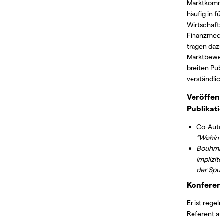
Marktkom
häufig in 
Wirtschaft
Finanzmedi
tragen daz
Marktbew
breiten Pu
verständli
Veröffen
Publikat
Co-Aut
“Wohin 
Bouhmid
implizit
der Spu
Konfere
Er ist rege
Referent a