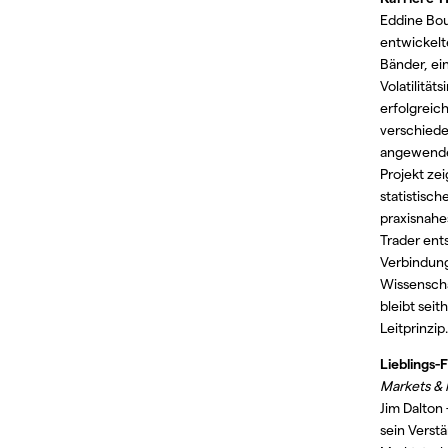
Eddine Bo
entwickelt
Bänder, ei
Volatilitäts
erfolgreich
verschiede
angewendet
Projekt zei
statistisch
praxisnahe
Trader ent
Verbindun
Wissenscha
bleibt seit
Leitprinzip.
Lieblings-
Markets & 
Jim Dalton 
sein Verstä