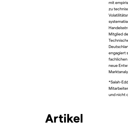
mit empiri
zu technis
Volatilität
systemati
Handelsstra
Mitglied d
Technische
Deutschlan
engagiert s
fachlichen
neue Entw
Marktanaly
*Salah-Edd
Mitarbeite
und nicht d
Artikel