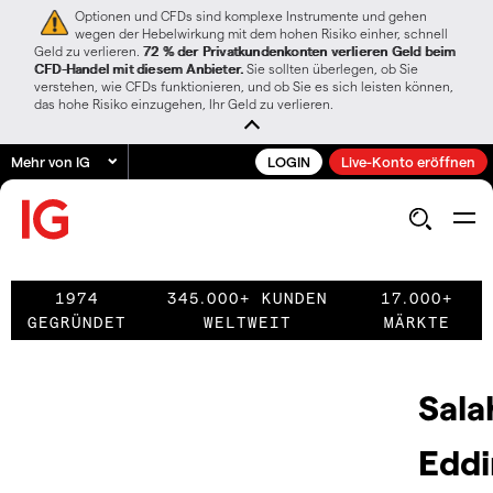
Optionen und CFDs sind komplexe Instrumente und gehen
wegen der Hebelwirkung mit dem hohen Risiko einher, schnell
Geld zu verlieren.
72 % der Privatkundenkonten verlieren Geld beim
CFD-Handel mit diesem Anbieter.
Sie sollten überlegen, ob Sie
verstehen, wie CFDs funktionieren, und ob Sie es sich leisten können,
das hohe Risiko einzugehen, Ihr Geld zu verlieren.
Mehr von IG
LOGIN
Live-Konto eröffnen
1974
345.000+ KUNDEN
17.000+
GEGRÜNDET
WELTWEIT
MÄRKTE
Sala
Eddi