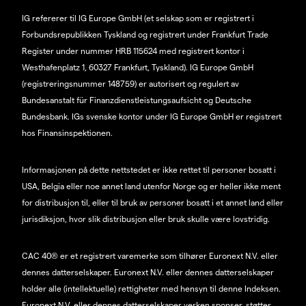
IG refererer til IG Europe GmbH (et selskap som er registrert i
Forbundsrepublikken Tyskland og registrert under Frankfurt Trade
Register under nummer HRB 115624 med registrert kontor i
Westhafenplatz 1, 60327 Frankfurt, Tyskland). IG Europe GmbH
(registreringsnummer 148759) er autorisert og regulert av
Bundesanstalt für Finanzdienstleistungsaufsicht og Deutsche
Bundesbank. IGs svenske kontor under IG Europe GmbH er registrert
hos Finansinspektionen.
Informasjonen på dette nettstedet er ikke rettet til personer bosatt i
USA, Belgia eller noe annet land utenfor Norge og er heller ikke ment
for distribusjon til, eller til bruk av personer bosatt i et annet land eller
jurisdiksjon, hvor slik distribusjon eller bruk skulle være lovstridig.
CAC 40® er et registrert varemerke som tilhører Euronext N.V. eller
dennes datterselskaper. Euronext N.V. eller dennes datterselskaper
holder alle (intellektuelle) rettigheter med hensyn til denne Indeksen.
Euronext N.V. eller dennes datterselskaper verken sponser, støtter