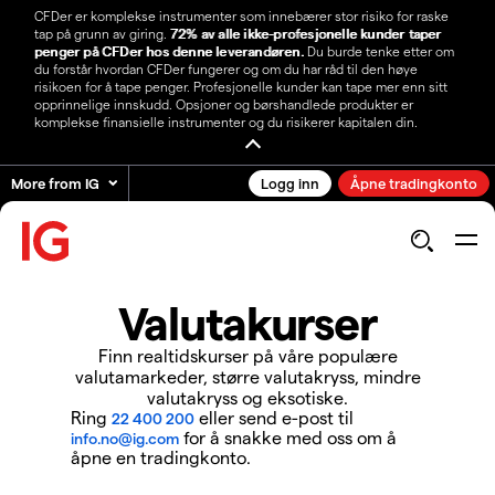
CFDer er komplekse instrumenter som innebærer stor risiko for raske
tap på grunn av giring.
72% av alle ikke-profesjonelle kunder taper
penger på CFDer hos denne leverandøren.
Du burde tenke etter om
du forstår hvordan CFDer fungerer og om du har råd til den høye
risikoen for å tape penger. Profesjonelle kunder kan tape mer enn sitt
opprinnelige innskudd. Opsjoner og børshandlede produkter er
komplekse finansielle instrumenter og du risikerer kapitalen din.
More from IG
Logg inn
Åpne tradingkonto
Valutakurser
Finn realtidskurser på våre populære
valutamarkeder, større valutakryss, mindre
valutakryss og eksotiske.
Ring
eller send e-post til
22 400 200
for å snakke med oss om å
info.no@ig.com
åpne en tradingkonto.