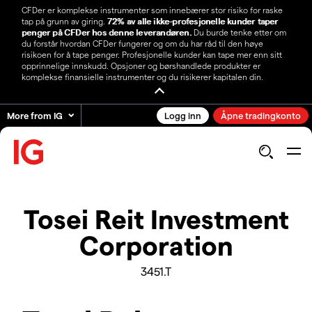
CFDer er komplekse instrumenter som innebærer stor risiko for raske
tap på grunn av giring.
72% av alle ikke-profesjonelle kunder taper
penger på CFDer hos denne leverandøren.
Du burde tenke etter om
du forstår hvordan CFDer fungerer og om du har råd til den høye
risikoen for å tape penger. Profesjonelle kunder kan tape mer enn sitt
opprinnelige innskudd. Opsjoner og børshandlede produkter er
komplekse finansielle instrumenter og du risikerer kapitalen din.
More from IG
Logg inn
Åpne tradingkonto
Tosei Reit Investment
Corporation
3451.T