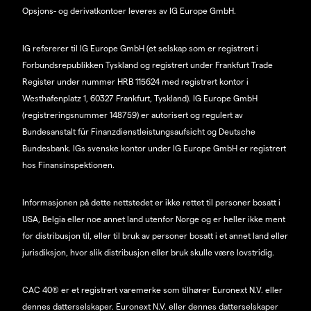
Opsjons- og derivatkontoer leveres av IG Europe GmbH.
IG refererer til IG Europe GmbH (et selskap som er registrert i
Forbundsrepublikken Tyskland og registrert under Frankfurt Trade
Register under nummer HRB 115624 med registrert kontor i
Westhafenplatz 1, 60327 Frankfurt, Tyskland). IG Europe GmbH
(registreringsnummer 148759) er autorisert og regulert av
Bundesanstalt für Finanzdienstleistungsaufsicht og Deutsche
Bundesbank. IGs svenske kontor under IG Europe GmbH er registrert
hos Finansinspektionen.
Informasjonen på dette nettstedet er ikke rettet til personer bosatt i
USA, Belgia eller noe annet land utenfor Norge og er heller ikke ment
for distribusjon til, eller til bruk av personer bosatt i et annet land eller
jurisdiksjon, hvor slik distribusjon eller bruk skulle være lovstridig.
CAC 40® er et registrert varemerke som tilhører Euronext N.V. eller
dennes datterselskaper. Euronext N.V. eller dennes datterselskaper