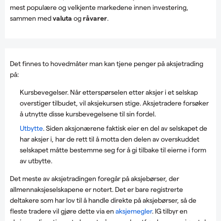
mest populære og velkjente markedene innen investering,
sammen med
valuta
og
råvarer
.
Det finnes to hovedmåter man kan tjene penger på aksjetrading
på:
Kursbevegelser. Når etterspørselen etter aksjer i et selskap
overstiger tilbudet, vil aksjekursen stige. Aksjetradere forsøker
å utnytte disse kursbevegelsene til sin fordel.
Utbytte
. Siden aksjonærene faktisk eier en del av selskapet de
har aksjer i, har de rett til å motta den delen av overskuddet
selskapet måtte bestemme seg for å gi tilbake til eierne i form
av utbytte.
Det meste av aksjetradingen foregår på aksjebørser, der
allmennaksjeselskapene er notert. Det er bare registrerte
deltakere som har lov til å handle direkte på aksjebørser, så de
fleste tradere vil gjøre dette via en
aksjemegler
. IG tilbyr en