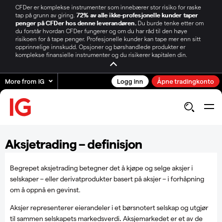
CFDer er komplekse instrumenter som innebærer stor risiko for raske
tap på grunn av giring.
72% av alle ikke-profesjonelle kunder taper
penger på CFDer hos denne leverandøren.
Du burde tenke etter om
du forstår hvordan CFDer fungerer og om du har råd til den høye
risikoen for å tape penger. Profesjonelle kunder kan tape mer enn sitt
opprinnelige innskudd. Opsjoner og børshandlede produkter er
komplekse finansielle instrumenter og du risikerer kapitalen din.
More from IG
Logg inn
Åpne tradingkonto
Aksjetrading – definisjon
Begrepet aksjetrading betegner det å kjøpe og selge aksjer i
selskaper – eller derivatprodukter basert på aksjer – i forhåpning
om å oppnå en gevinst.
Aksjer representerer eierandeler i et børsnotert selskap og utgjør
til sammen selskapets markedsverdi
.
Aksjemarkedet er et av de