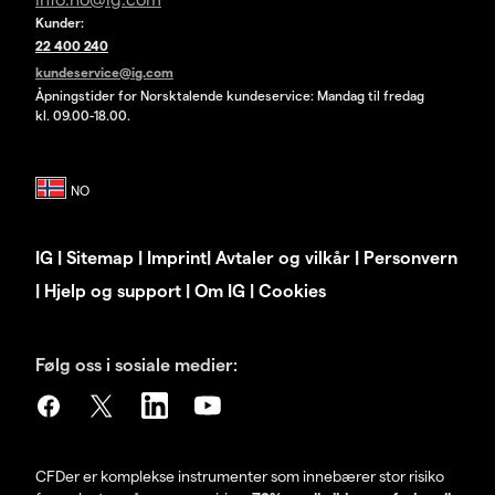
Kunder:
22 400 240
kundeservice@ig.com
Åpningstider for Norsktalende kundeservice: Mandag til fredag
kl. 09.00-18.00.
IG
|
Sitemap
|
Imprint
|
Avtaler og vilkår
|
Personvern
|
Hjelp og support
|
Om IG
|
Cookies
Følg oss i sosiale medier:
CFDer er komplekse instrumenter som innebærer stor risiko