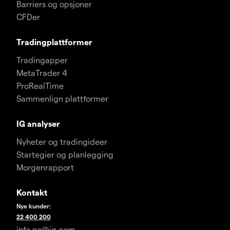
Barriers og opsjoner
CFDer
Tradingplattformer
Tradingapper
MetaTrader 4
ProRealTime
Sammenlign plattformer
IG analyser
Nyheter og tradingideer
Startegier og planlegging
Morgenrapport
Kontakt
Nye kunder:
22 400 200
info.no​
@ig.com