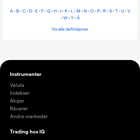
A
-
B
-
C
-
D
-
E
-
F
-
G
-
H
-
I
-
K
-
L
-
M
-
N
-
O
-
P
-
R
-
S
-
T
-
U
-
V
-
W
-
Y
-
Å
Vis alle definisjoner
Instrumenter
Valuta
Indekser
Aksjer
Råvarer
Andre markeder
Trading hos IG