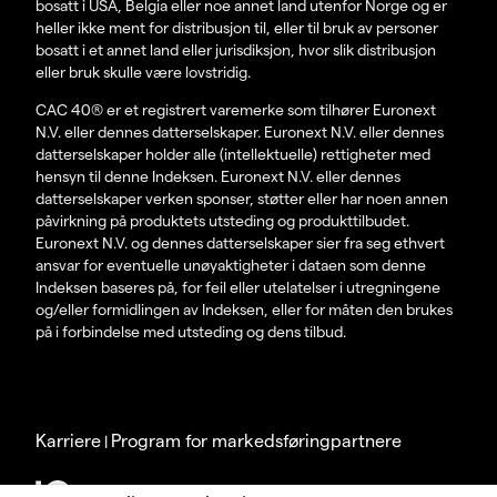
bosatt i USA, Belgia eller noe annet land utenfor Norge og er
heller ikke ment for distribusjon til, eller til bruk av personer
bosatt i et annet land eller jurisdiksjon, hvor slik distribusjon
eller bruk skulle være lovstridig.
CAC 40® er et registrert varemerke som tilhører Euronext
N.V. eller dennes datterselskaper. Euronext N.V. eller dennes
datterselskaper holder alle (intellektuelle) rettigheter med
hensyn til denne Indeksen. Euronext N.V. eller dennes
datterselskaper verken sponser, støtter eller har noen annen
påvirkning på produktets utsteding og produkttilbudet.
Euronext N.V. og dennes datterselskaper sier fra seg ethvert
ansvar for eventuelle unøyaktigheter i dataen som denne
Indeksen baseres på, for feil eller utelatelser i utregningene
og/eller formidlingen av Indeksen, eller for måten den brukes
på i forbindelse med utsteding og dens tilbud.
Karriere
Program for markedsføringpartnere
|
© 2003-2026