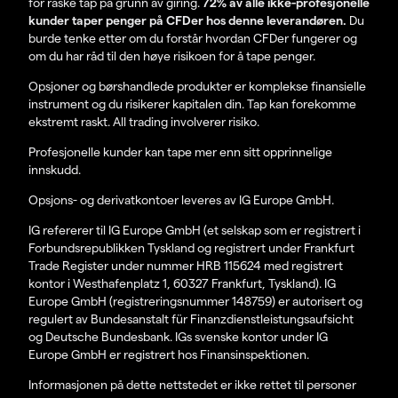
for raske tap på grunn av giring.
72% av alle ikke-profesjonelle
kunder taper penger på CFDer hos denne leverandøren.
Du
burde tenke etter om du forstår hvordan CFDer fungerer og
om du har råd til den høye risikoen for å tape penger.
Opsjoner og børshandlede produkter er komplekse finansielle
instrument og du risikerer kapitalen din. Tap kan forekomme
ekstremt raskt. All trading involverer risiko.
Profesjonelle kunder kan tape mer enn sitt opprinnelige
innskudd.
Opsjons- og derivatkontoer leveres av IG Europe GmbH.
IG refererer til IG Europe GmbH (et selskap som er registrert i
Forbundsrepublikken Tyskland og registrert under Frankfurt
Trade Register under nummer HRB 115624 med registrert
kontor i Westhafenplatz 1, 60327 Frankfurt, Tyskland). IG
Europe GmbH (registreringsnummer 148759) er autorisert og
regulert av Bundesanstalt für Finanzdienstleistungsaufsicht
og Deutsche Bundesbank. IGs svenske kontor under IG
Europe GmbH er registrert hos Finansinspektionen.
Informasjonen på dette nettstedet er ikke rettet til personer