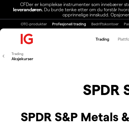
CFDer er komplekse instrumenter som innebærer stor 
leverandøren.
Du burde tenke etter om du forstår hvorda
opprinnelige innskudd. Opsjoner
OTC-produkter
Profesjonell trading
Bedriftskontoer
Pa
Trading
Plattf
Trading
Aksjekurser
SPDR S
SPDR S&P Metals &