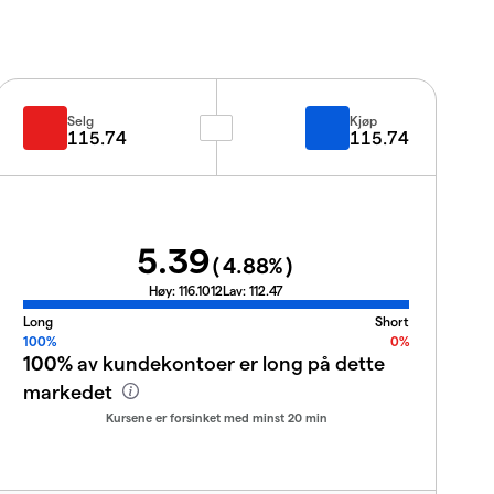
Selg
Kjøp
115.74
115.74
5.39
(
4.88
%)
Høy:
116.1012
Lav:
112.47
Long
Short
100%
0%
100%
av kundekontoer er long på dette
markedet
Kursene er forsinket med minst 20 min