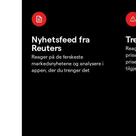
Nyhetsfeed fra
Tr
Reuters
Reag
pris
Reager på de ferskeste
pris
markedsnyhetene og analysere i
tilg
appen, der du trenger det