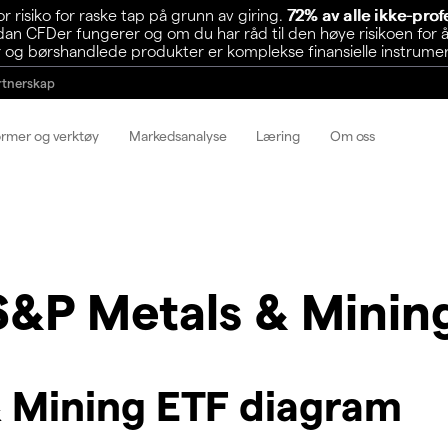
risiko for raske tap på grunn av giring.
72% av alle ikke-pro
n CFDer fungerer og om du har råd til den høye risikoen for å
 og børshandlede produkter er komplekse finansielle instrumente
rtnerskap
ormer og verktøy
Markedsanalyse
Læring
Om oss
&P Metals & Minin
 Mining ETF diagram