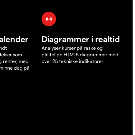
alender
Diagrammer i realtid
undt
Analyser kurser på raske og
elser som
pålitelige HTML5 diagrammer med
g renter, med
over 25 tekniske indikatorer
å minne deg på