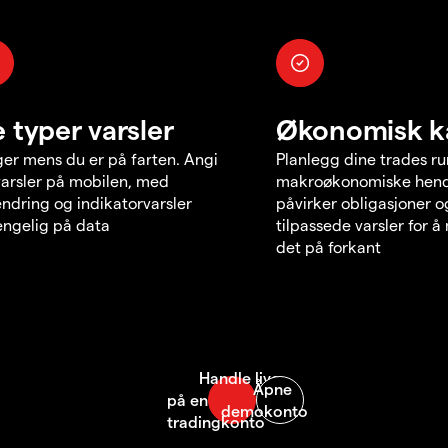
e typer varsler
Økonomisk k
er mens du er på farten. Angi
Planlegg dine trades r
varsler på mobilen, med
makroøkonomiske hend
endring og indikatorvarsler
påvirker obligasjoner o
jengelig på data
tilpassede varsler for 
det på forkant