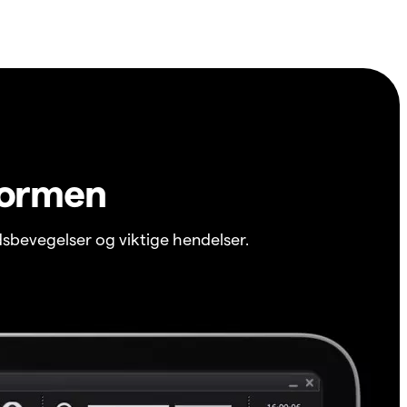
formen
sbevegelser og viktige hendelser.