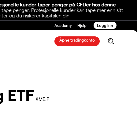
fesjonelle kunder taper penger på CFDer hos denne
 tape penger. Profesjonelle kunder kan tape mer enn sitt
r og du risikerer kapitalen din.
Academy
Hjelp
Logg inn
Åpne tradingkonto
g ETF
XME.P