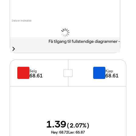
Data er indikative
Få tilgang til fullstendige diagrammer -
Selg
Kjøp
68.61
68.61
1.39
(
2.07
%)
Høy:
68.72
Lav:
65.87