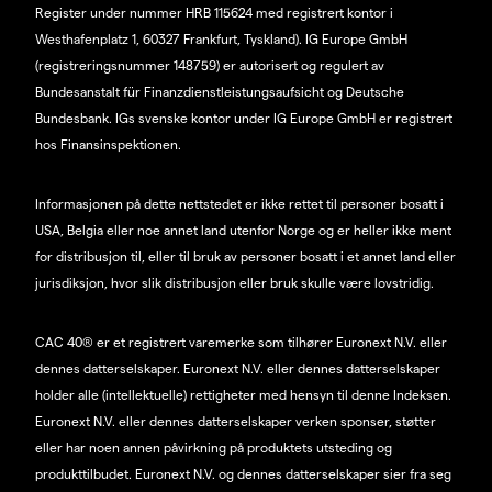
Register under nummer HRB 115624 med registrert kontor i
Westhafenplatz 1, 60327 Frankfurt, Tyskland). IG Europe GmbH
(registreringsnummer 148759) er autorisert og regulert av
Bundesanstalt für Finanzdienstleistungsaufsicht og Deutsche
Bundesbank. IGs svenske kontor under IG Europe GmbH er registrert
hos Finansinspektionen.
Informasjonen på dette nettstedet er ikke rettet til personer bosatt i
USA, Belgia eller noe annet land utenfor Norge og er heller ikke ment
for distribusjon til, eller til bruk av personer bosatt i et annet land eller
jurisdiksjon, hvor slik distribusjon eller bruk skulle være lovstridig.
CAC 40® er et registrert varemerke som tilhører Euronext N.V. eller
dennes datterselskaper. Euronext N.V. eller dennes datterselskaper
holder alle (intellektuelle) rettigheter med hensyn til denne Indeksen.
Euronext N.V. eller dennes datterselskaper verken sponser, støtter
eller har noen annen påvirkning på produktets utsteding og
produkttilbudet. Euronext N.V. og dennes datterselskaper sier fra seg