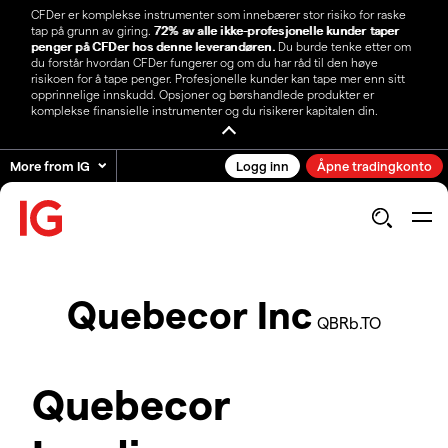
CFDer er komplekse instrumenter som innebærer stor risiko for raske
tap på grunn av giring.
72% av alle ikke-profesjonelle kunder taper
penger på CFDer hos denne leverandøren.
Du burde tenke etter om
du forstår hvordan CFDer fungerer og om du har råd til den høye
risikoen for å tape penger. Profesjonelle kunder kan tape mer enn sitt
opprinnelige innskudd. Opsjoner og børshandlede produkter er
komplekse finansielle instrumenter og du risikerer kapitalen din.
More from IG
Logg inn
Åpne tradingkonto
Quebecor Inc
QBRb.TO
Quebecor