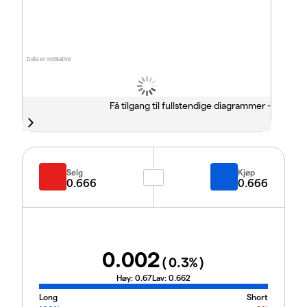
Data er indikative
Få tilgang til fullstendige diagrammer -
Selg
Kjøp
0.666
0.666
0.002
(
0.3
%)
Høy:
0.67
Lav:
0.662
Long
Short