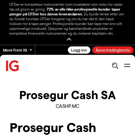
CFDer er komplekse instrumenter som innebærer stor risiko for raske
tap på grunn av giring.
72% av alle ikke-profesjonelle kunder taper
penger på CFDer hos denne leverandøren.
Du burde tenke etter om
du forstår hvordan CFDer fungerer og om du har råd til den høye
risikoen for å tape penger. Profesjonelle kunder kan tape mer enn sitt
opprinnelige innskudd. Opsjoner og børshandlede produkter er
komplekse finansielle instrumenter og du risikerer kapitalen din.
More from IG
Logg inn
Åpne tradingkonto
Prosegur Cash SA
CASHP.MC
Prosegur Cash