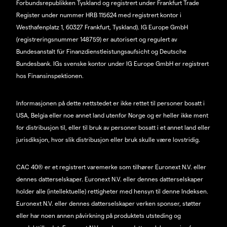
Forbundsrepublikken Tyskland og registrert under Frankfurt Trade
Register under nummer HRB 115624 med registrert kontor i
Westhafenplatz 1, 60327 Frankfurt, Tyskland). IG Europe GmbH
(registreringsnummer 148759) er autorisert og regulert av
Bundesanstalt für Finanzdienstleistungsaufsicht og Deutsche
Bundesbank. IGs svenske kontor under IG Europe GmbH er registrert
hos Finansinspektionen.
Informasjonen på dette nettstedet er ikke rettet til personer bosatt i
USA, Belgia eller noe annet land utenfor Norge og er heller ikke ment
for distribusjon til, eller til bruk av personer bosatt i et annet land eller
jurisdiksjon, hvor slik distribusjon eller bruk skulle være lovstridig.
CAC 40® er et registrert varemerke som tilhører Euronext N.V. eller
dennes datterselskaper. Euronext N.V. eller dennes datterselskaper
holder alle (intellektuelle) rettigheter med hensyn til denne Indeksen.
Euronext N.V. eller dennes datterselskaper verken sponser, støtter
eller har noen annen påvirkning på produktets utsteding og