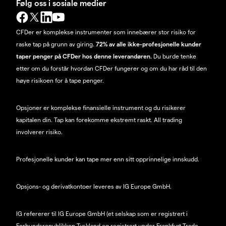
Følg oss i sosiale medier
CFDer er komplekse instrumenter som innebærer stor risiko for
raske tap på grunn av giring.
72% av alle ikke-profesjonelle kunder
taper penger på CFDer hos denne leverandøren.
Du burde tenke
etter om du forstår hvordan CFDer fungerer og om du har råd til den
høye risikoen for å tape penger.
Opsjoner er komplekse finansielle instrument og du risikerer
kapitalen din. Tap kan forekomme ekstremt raskt. All trading
involverer risiko.
Profesjonelle kunder kan tape mer enn sitt opprinnelige innskudd.
Opsjons- og derivatkontoer leveres av IG Europe GmbH.
IG refererer til IG Europe GmbH (et selskap som er registrert i
Forbundsrepublikken Tyskland og registrert under Frankfurt Trade