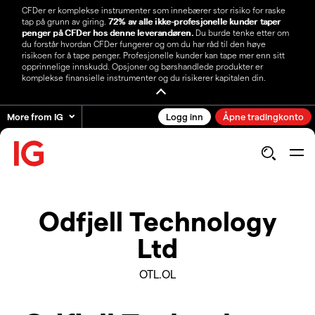
CFDer er komplekse instrumenter som innebærer stor risiko for raske
tap på grunn av giring.
72% av alle ikke-profesjonelle kunder taper
penger på CFDer hos denne leverandøren.
Du burde tenke etter om
du forstår hvordan CFDer fungerer og om du har råd til den høye
risikoen for å tape penger. Profesjonelle kunder kan tape mer enn sitt
opprinnelige innskudd. Opsjoner og børshandlede produkter er
komplekse finansielle instrumenter og du risikerer kapitalen din.
More from IG
Logg inn
Åpne tradingkonto
Odfjell Technology
Ltd
OTL.OL