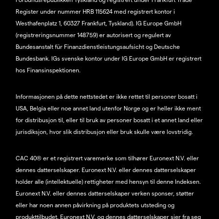
Register under nummer HRB 115624 med registrert kontor i
Westhafenplatz 1, 60327 Frankfurt, Tyskland). IG Europe GmbH
(registreringsnummer 148759) er autorisert og regulert av
Bundesanstalt für Finanzdienstleistungsaufsicht og Deutsche
Bundesbank. IGs svenske kontor under IG Europe GmbH er registrert
hos Finansinspektionen.
Informasjonen på dette nettstedet er ikke rettet til personer bosatt i
USA, Belgia eller noe annet land utenfor Norge og er heller ikke ment
for distribusjon til, eller til bruk av personer bosatt i et annet land eller
jurisdiksjon, hvor slik distribusjon eller bruk skulle være lovstridig.
CAC 40® er et registrert varemerke som tilhører Euronext N.V. eller
dennes datterselskaper. Euronext N.V. eller dennes datterselskaper
holder alle (intellektuelle) rettigheter med hensyn til denne Indeksen.
Euronext N.V. eller dennes datterselskaper verken sponser, støtter
eller har noen annen påvirkning på produktets utsteding og
produkttilbudet. Euronext N.V. og dennes datterselskaper sier fra seg