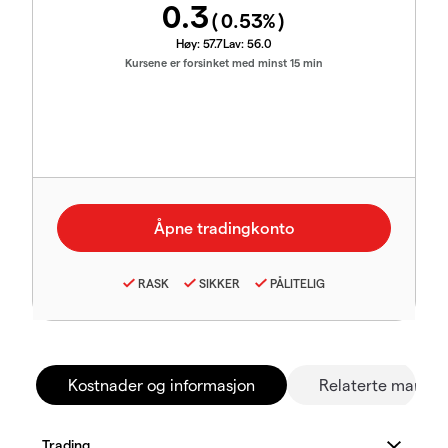
0.3
(
0.53
%)
Høy:
57.7
Lav:
56.0
Kursene er forsinket med minst 15 min
RASK
SIKKER
PÅLITELIG
Kostnader og informasjon
Relaterte marked