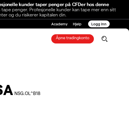
fesjonelle kunder taper penger på CFDer hos denne
 tape penger. Profesjonelle kunder kan tape mer enn sitt
r og du risikerer kapitalen din.
Academy
Hjelp
Logg inn
Åpne tradingkonto
SA
NSG.OL^B18