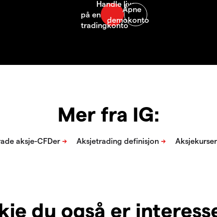
Mer fra IG:
je du også er interesser