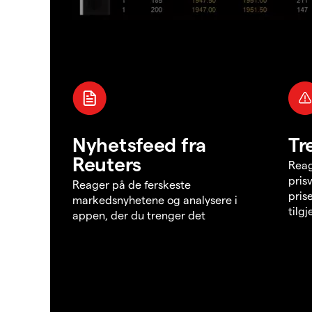
Nyhetsfeed fra
Tr
Reuters
Reag
pris
Reager på de ferskeste
pris
markedsnyhetene og analysere i
tilg
appen, der du trenger det