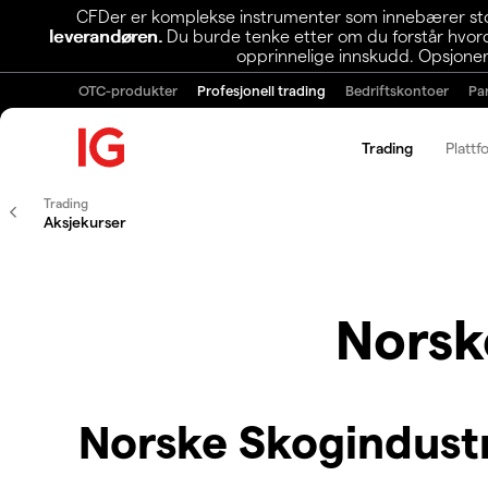
CFDer er komplekse instrumenter som innebærer stor 
leverandøren.
Du burde tenke etter om du forstår hvorda
opprinnelige innskudd. Opsjoner
OTC-produkter
Profesjonell trading
Bedriftskontoer
Pa
Trading
Plattf
Trading
Aksjekurser
Norsk
Norske Skogindust