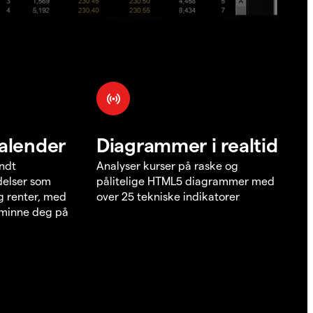
alender
Diagrammer i realtid
undt
Analyser kurser på raske og
elser som
pålitelige HTML5 diagrammer med
g renter, med
over 25 tekniske indikatorer
å minne deg på