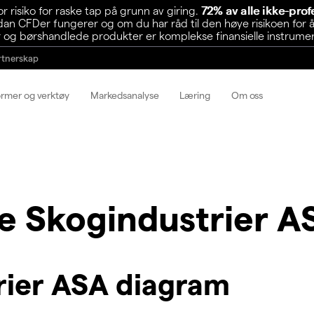
risiko for raske tap på grunn av giring.
72% av alle ikke-pro
n CFDer fungerer og om du har råd til den høye risikoen for å
 og børshandlede produkter er komplekse finansielle instrumente
rtnerskap
ormer og verktøy
Markedsanalyse
Læring
Om oss
e Skogindustrier A
rier ASA diagram