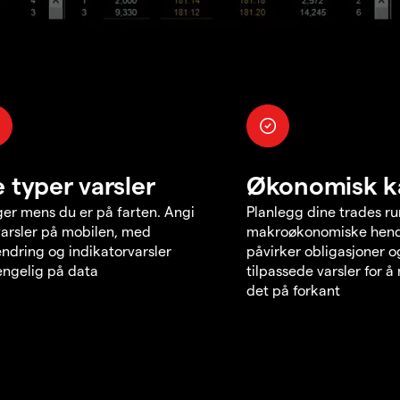
e typer varsler
Økonomisk k
er mens du er på farten. Angi
Planlegg dine trades r
varsler på mobilen, med
makroøkonomiske hend
endring og indikatorvarsler
påvirker obligasjoner o
jengelig på data
tilpassede varsler for 
det på forkant