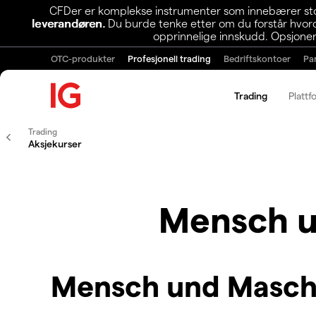
CFDer er komplekse instrumenter som innebærer stor 
leverandøren.
Du burde tenke etter om du forstår hvorda
opprinnelige innskudd. Opsjoner
OTC-produkter
Profesjonell trading
Bedriftskontoer
Pa
Trading
Plattf
Trading
Aksjekurser
Mensch u
Mensch und Maschi