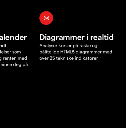
alender
Diagrammer i realtid
undt
Analyser kurser på raske og
elser som
pålitelige HTML5 diagrammer med
g renter, med
over 25 tekniske indikatorer
å minne deg på