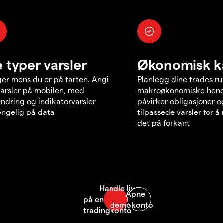
e typer varsler
Økonomisk k
er mens du er på farten. Angi
Planlegg dine trades r
varsler på mobilen, med
makroøkonomiske hend
endring og indikatorvarsler
påvirker obligasjoner o
jengelig på data
tilpassede varsler for 
det på forkant