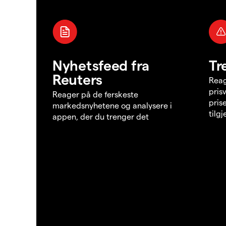
Nyhetsfeed fra
Tr
Reuters
Reag
pris
Reager på de ferskeste
pris
markedsnyhetene og analysere i
tilg
appen, der du trenger det