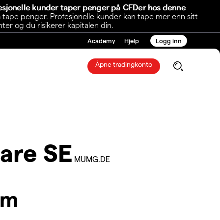
fesjonelle kunder taper penger på CFDer hos denne
 tape penger. Profesjonelle kunder kan tape mer enn sitt
r og du risikerer kapitalen din.
Academy
Hjelp
Logg inn
Åpne tradingkonto
are SE
MUMG.DE
am