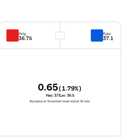
Selg
Kjøp
36.75
37.1
0.65
(
1.79
%)
Høy:
37.1
Lav:
36.5
Kursene er forsinket med minst 15 min