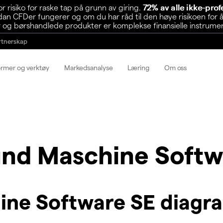
risiko for raske tap på grunn av giring.
72% av alle ikke-pro
n CFDer fungerer og om du har råd til den høye risikoen for å
 og børshandlede produkter er komplekse finansielle instrumente
rtnerskap
ormer og verktøy
Markedsanalyse
Læring
Om oss
nd Maschine Softw
ne Software SE diagr