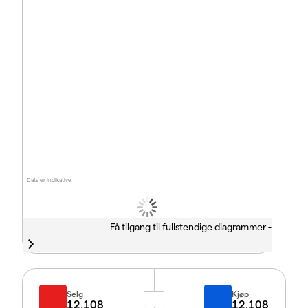
Data er indikative
Få tilgang til fullstendige diagrammer -
Selg
Kjøp
12.108
12.108