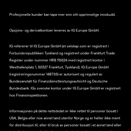
Profesjonelle kunder kan tape mer enn sitt opprinnelige innskudd.
Opsjons- og derivatkontoer leveres av IG Europe GmbH.
IG refererer til IG Europe GmbH (et selskap som er registrert i
Forbundsrepublikken Tyskland og registrert under Frankfurt Trade
Register under nummer HRB 115624 med registrert kontor i
Westhafenplatz 1, 60327 Frankfurt, Tyskland). IG Europe GmbH
(registreringsnummer 148759) er autorisert og regulert av
Bundesanstalt für Finanzdienstleistungsaufsicht og Deutsche
Bundesbank. IGs svenske kontor under IG Europe GmbH er registrert
hos Finansinspektionen.
Informasjonen på dette nettstedet er ikke rettet til personer bosatt i
USA, Belgia eller noe annet land utenfor Norge og er heller ikke ment
for distribusjon til, eller til bruk av personer bosatt i et annet land eller