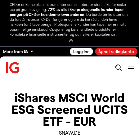
CFDer er komplekse instrumenter som innebærer stor risiko for raske
tap på grunn av giring.
72% av alle ikke-profesjonelle kunder taper
penger på CFDer hos denne leverandøren.
Du burde tenke etter om
du forstår hvordan CFDer fungerer og om du har råd til den høye
risikoen for å tape penger. Profesjonelle kunder kan tape mer enn sitt
opprinnelige innskudd. Opsjoner og børshandlede produkter er
komplekse finansielle instrumenter og du risikerer kapitalen din.
More from IG
Logg inn
Åpne tradingkonto
iShares MSCI World
ESG Screened UCITS
ETF - EUR
SNAW.DE