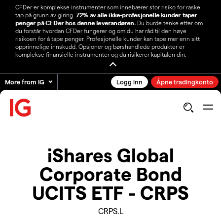
CFDer er komplekse instrumenter som innebærer stor risiko for raske
tap på grunn av giring.
72% av alle ikke-profesjonelle kunder taper
penger på CFDer hos denne leverandøren.
Du burde tenke etter om
du forstår hvordan CFDer fungerer og om du har råd til den høye
risikoen for å tape penger. Profesjonelle kunder kan tape mer enn sitt
opprinnelige innskudd. Opsjoner og børshandlede produkter er
komplekse finansielle instrumenter og du risikerer kapitalen din.
More from IG
Logg inn
Åpne tradingkonto
iShares Global
Corporate Bond
UCITS ETF - CRPS
CRPS.L