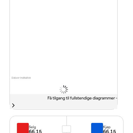
Data er indikative
Få tilgang til fullstendige diagrammer -
Selg
Kjøp
66.15
66.15