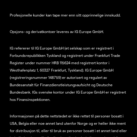
Profesjonelle kunder kan tape mer enn sitt opprinnelige innskudd.
Opsjons- og derivatkontoer leveres av IG Europe GmbH.
IG refererer til IG Europe GmbH (et selskap som er registrert i
Forbundsrepublikken Tyskland og registrert under Frankfurt Trade
Register under nummer HRB 115624 med registrert kontor i
Westhafenplatz 1, 60327 Frankfurt, Tyskland). IG Europe GmbH
(registreringsnummer 148759) er autorisert og regulert av
Bundesanstalt für Finanzdienstleistungsaufsicht og Deutsche
Bundesbank. IGs svenske kontor under IG Europe GmbH er registrert
hos Finansinspektionen.
Informasjonen på dette nettstedet er ikke rettet til personer bosatt i
USA, Belgia eller noe annet land utenfor Norge og er heller ikke ment
for distribusjon til, eller til bruk av personer bosatt i et annet land eller