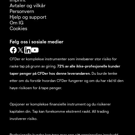
Avtaler og vilkår
Personvern
Hjelp og support
Om IG
Cookies
Følg oss i sosiale medier
CFDer er komplekse instrumenter som innebærer stor risiko for
raske tap på grunn av giring.
72% av alle ikke-profesjonelle kunder
taper penger på CFDer hos denne leverandøren.
Du burde tenke
etter om du forstår hvordan CFDer fungerer og om du har råd til den
høye risikoen for å tape penger.
Opsjoner er komplekse finansielle instrument og du risikerer
kapitalen din. Tap kan forekomme ekstremt raskt. All trading
involverer risiko.
Profesjonelle kunder kan tape mer enn sitt opprinnelige innskudd.