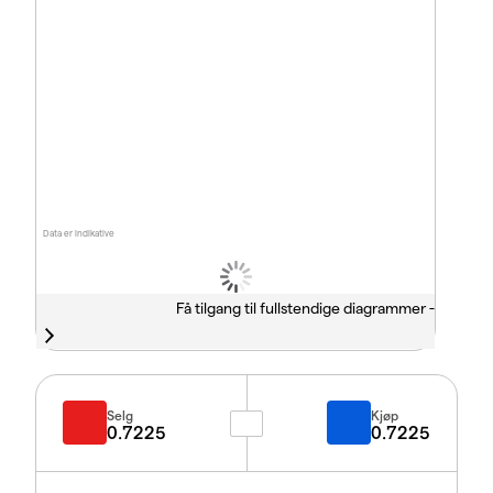
Data er indikative
Få tilgang til fullstendige diagrammer -
Selg
Kjøp
0.7225
0.7225