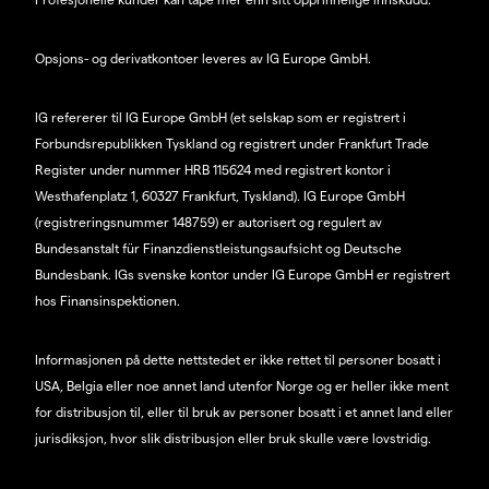
Opsjons- og derivatkontoer leveres av IG Europe GmbH.
IG refererer til IG Europe GmbH (et selskap som er registrert i
Forbundsrepublikken Tyskland og registrert under Frankfurt Trade
Register under nummer HRB 115624 med registrert kontor i
Westhafenplatz 1, 60327 Frankfurt, Tyskland). IG Europe GmbH
(registreringsnummer 148759) er autorisert og regulert av
Bundesanstalt für Finanzdienstleistungsaufsicht og Deutsche
Bundesbank. IGs svenske kontor under IG Europe GmbH er registrert
hos Finansinspektionen.
Informasjonen på dette nettstedet er ikke rettet til personer bosatt i
USA, Belgia eller noe annet land utenfor Norge og er heller ikke ment
for distribusjon til, eller til bruk av personer bosatt i et annet land eller
jurisdiksjon, hvor slik distribusjon eller bruk skulle være lovstridig.