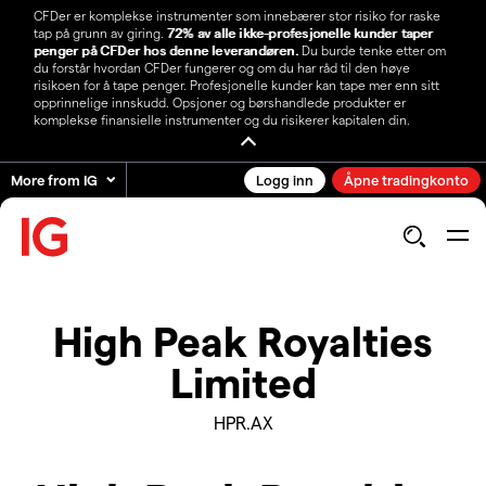
CFDer er komplekse instrumenter som innebærer stor risiko for raske
tap på grunn av giring.
72% av alle ikke-profesjonelle kunder taper
penger på CFDer hos denne leverandøren.
Du burde tenke etter om
du forstår hvordan CFDer fungerer og om du har råd til den høye
risikoen for å tape penger. Profesjonelle kunder kan tape mer enn sitt
opprinnelige innskudd. Opsjoner og børshandlede produkter er
komplekse finansielle instrumenter og du risikerer kapitalen din.
More from IG
Logg inn
Åpne tradingkonto
High Peak Royalties
Limited
HPR.AX