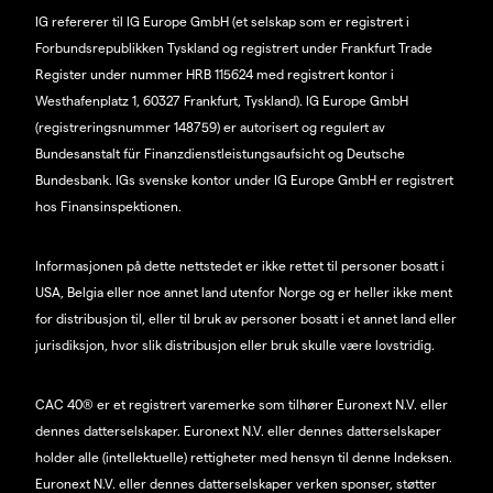
IG refererer til IG Europe GmbH (et selskap som er registrert i
Forbundsrepublikken Tyskland og registrert under Frankfurt Trade
Register under nummer HRB 115624 med registrert kontor i
Westhafenplatz 1, 60327 Frankfurt, Tyskland). IG Europe GmbH
(registreringsnummer 148759) er autorisert og regulert av
Bundesanstalt für Finanzdienstleistungsaufsicht og Deutsche
Bundesbank. IGs svenske kontor under IG Europe GmbH er registrert
hos Finansinspektionen.
Informasjonen på dette nettstedet er ikke rettet til personer bosatt i
USA, Belgia eller noe annet land utenfor Norge og er heller ikke ment
for distribusjon til, eller til bruk av personer bosatt i et annet land eller
jurisdiksjon, hvor slik distribusjon eller bruk skulle være lovstridig.
CAC 40® er et registrert varemerke som tilhører Euronext N.V. eller
dennes datterselskaper. Euronext N.V. eller dennes datterselskaper
holder alle (intellektuelle) rettigheter med hensyn til denne Indeksen.
Euronext N.V. eller dennes datterselskaper verken sponser, støtter