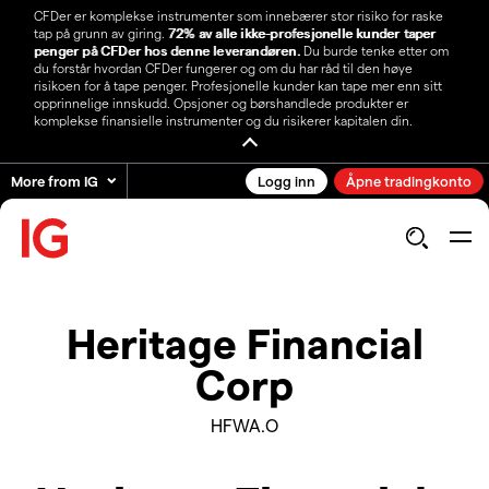
CFDer er komplekse instrumenter som innebærer stor risiko for raske
tap på grunn av giring.
72% av alle ikke-profesjonelle kunder taper
penger på CFDer hos denne leverandøren.
Du burde tenke etter om
du forstår hvordan CFDer fungerer og om du har råd til den høye
risikoen for å tape penger. Profesjonelle kunder kan tape mer enn sitt
opprinnelige innskudd. Opsjoner og børshandlede produkter er
komplekse finansielle instrumenter og du risikerer kapitalen din.
More from IG
Logg inn
Åpne tradingkonto
Heritage Financial
Corp
HFWA.O