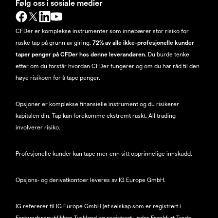
Følg oss i sosiale medier
CFDer er komplekse instrumenter som innebærer stor risiko for
raske tap på grunn av giring.
72% av alle ikke-profesjonelle kunder
taper penger på CFDer hos denne leverandøren.
Du burde tenke
etter om du forstår hvordan CFDer fungerer og om du har råd til den
høye risikoen for å tape penger.
Opsjoner er komplekse finansielle instrument og du risikerer
kapitalen din. Tap kan forekomme ekstremt raskt. All trading
involverer risiko.
Profesjonelle kunder kan tape mer enn sitt opprinnelige innskudd.
Opsjons- og derivatkontoer leveres av IG Europe GmbH.
IG refererer til IG Europe GmbH (et selskap som er registrert i
Forbundsrepublikken Tyskland og registrert under Frankfurt Trade