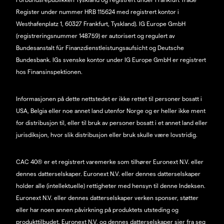
Register under nummer HRB 115624 med registrert kontor i
Westhafenplatz 1, 60327 Frankfurt, Tyskland). IG Europe GmbH
(registreringsnummer 148759) er autorisert og regulert av
Bundesanstalt für Finanzdienstleistungsaufsicht og Deutsche
Bundesbank. IGs svenske kontor under IG Europe GmbH er registrert
hos Finansinspektionen.
Informasjonen på dette nettstedet er ikke rettet til personer bosatt i
USA, Belgia eller noe annet land utenfor Norge og er heller ikke ment
for distribusjon til, eller til bruk av personer bosatt i et annet land eller
jurisdiksjon, hvor slik distribusjon eller bruk skulle være lovstridig.
CAC 40® er et registrert varemerke som tilhører Euronext N.V. eller
dennes datterselskaper. Euronext N.V. eller dennes datterselskaper
holder alle (intellektuelle) rettigheter med hensyn til denne Indeksen.
Euronext N.V. eller dennes datterselskaper verken sponser, støtter
eller har noen annen påvirkning på produktets utsteding og
produkttilbudet. Euronext N.V. og dennes datterselskaper sier fra seg