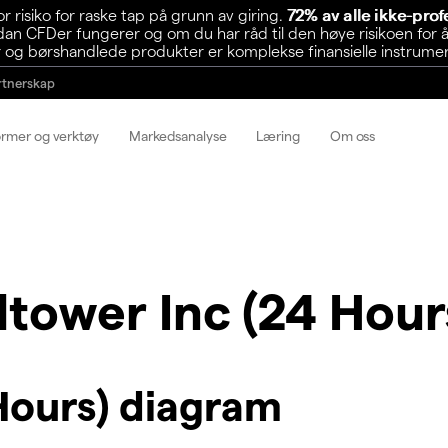
risiko for raske tap på grunn av giring.
72% av alle ikke-pro
n CFDer fungerer og om du har råd til den høye risikoen for å
 og børshandlede produkter er komplekse finansielle instrumente
rtnerskap
ormer og verktøy
Markedsanalyse
Læring
Om oss
ltower Inc (24 Hour
Hours) diagram