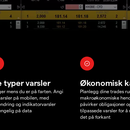
e typer varsler
Økonomisk k
er mens du er på farten. Angi
Planlegg dine trades r
varsler på mobilen, med
makroøkonomiske hend
endring og indikatorvarsler
påvirker obligasjoner o
jengelig på data
tilpassede varsler for 
det på forkant