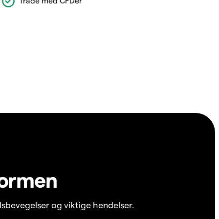
Trade med CFDer
formen
sbevegelser og viktige hendelser.