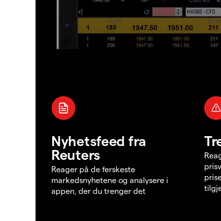
Nyhetsfeed fra
Tr
Reuters
Reag
pris
Reager på de ferskeste
pris
markedsnyhetene og analysere i
tilg
appen, der du trenger det