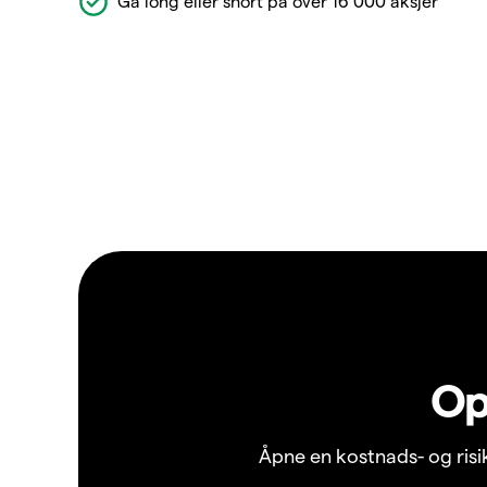
Gå long eller short på over 16 000 aksjer
Op
Åpne en kostnads- og ris