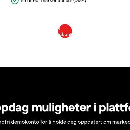
Få direct market access (DMA)
pdag muligheter i platt
ikofri demokonto for å holde deg oppdatert om marked