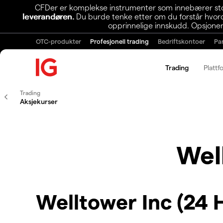
CFDer er komplekse instrumenter som innebærer stor 
leverandøren.
Du burde tenke etter om du forstår hvorda
opprinnelige innskudd. Opsjoner
OTC-produkter
Profesjonell trading
Bedriftskontoer
Pa
Trading
Plattf
Trading
Aksjekurser
Wel
Welltower Inc (24 