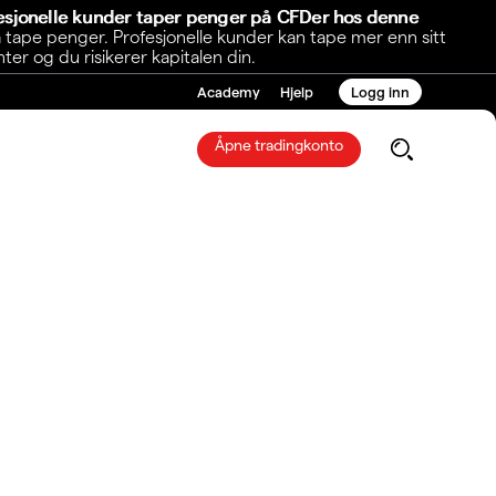
fesjonelle kunder taper penger på CFDer hos denne
 tape penger. Profesjonelle kunder kan tape mer enn sitt
r og du risikerer kapitalen din.
Academy
Hjelp
Logg inn
Åpne tradingkonto