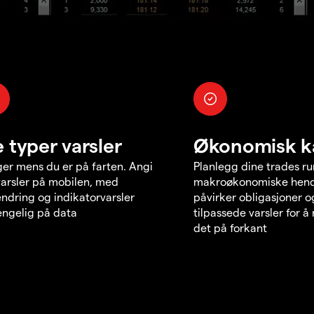
e typer varsler
Økonomisk k
er mens du er på farten. Angi
Planlegg dine trades r
varsler på mobilen, med
makroøkonomiske hend
endring og indikatorvarsler
påvirker obligasjoner o
jengelig på data
tilpassede varsler for 
det på forkant