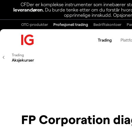
CFDer er komplekse instrumenter som innebærer stor 
leverandøren.
Du burde tenke etter om du forstår hvorda
opprinnelige innskudd. Opsjoner
OTC-produkter
Profesjonell trading
Bedriftskontoer
Pa
Trading
Plattf
Trading
Aksjekurser
FP Corporation di