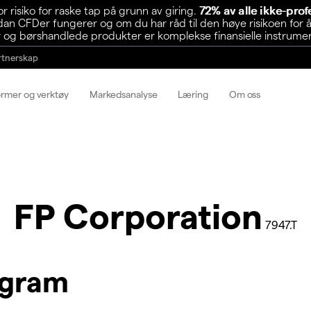
risiko for raske tap på grunn av giring.
72% av alle ikke-pro
n CFDer fungerer og om du har råd til den høye risikoen for å
 og børshandlede produkter er komplekse finansielle instrumente
rtnerskap
ormer og verktøy
Markedsanalyse
Læring
Om oss
FP Corporation
7947.T
agram