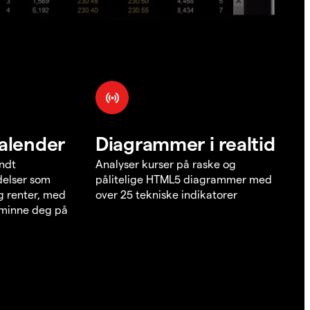
alender
Diagrammer i realtid
undt
Analyser kurser på raske og
elser som
pålitelige HTML5 diagrammer med
g renter, med
over 25 tekniske indikatorer
å minne deg på