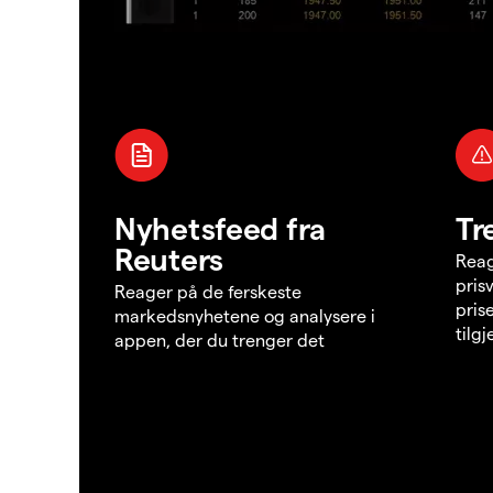
Nyhetsfeed fra
Tr
Reuters
Reag
pris
Reager på de ferskeste
pris
markedsnyhetene og analysere i
tilg
appen, der du trenger det