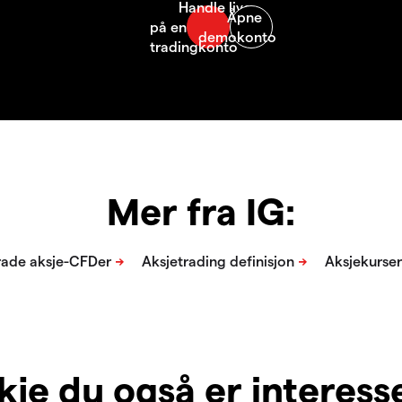
Mer fra IG:
je du også er interesser