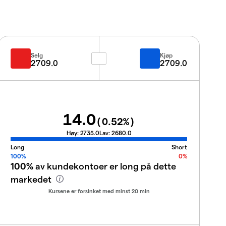
Selg
Kjøp
2709.0
2709.0
14.0
(
0.52
%)
Høy:
2735.0
Lav:
2680.0
Long
Short
100%
0%
100%
av kundekontoer er long på dette
markedet
Kursene er forsinket med minst 20 min