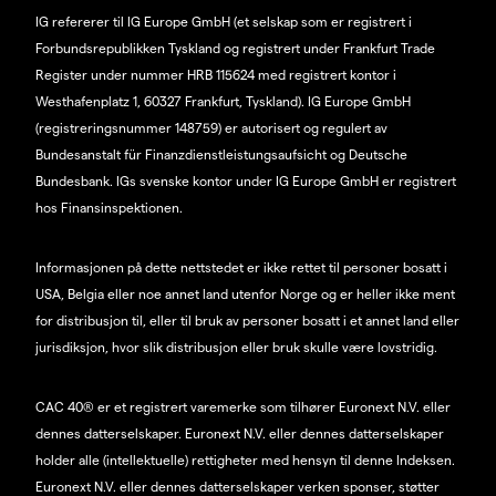
IG refererer til IG Europe GmbH (et selskap som er registrert i
Forbundsrepublikken Tyskland og registrert under Frankfurt Trade
Register under nummer HRB 115624 med registrert kontor i
Westhafenplatz 1, 60327 Frankfurt, Tyskland). IG Europe GmbH
(registreringsnummer 148759) er autorisert og regulert av
Bundesanstalt für Finanzdienstleistungsaufsicht og Deutsche
Bundesbank. IGs svenske kontor under IG Europe GmbH er registrert
hos Finansinspektionen.
Informasjonen på dette nettstedet er ikke rettet til personer bosatt i
USA, Belgia eller noe annet land utenfor Norge og er heller ikke ment
for distribusjon til, eller til bruk av personer bosatt i et annet land eller
jurisdiksjon, hvor slik distribusjon eller bruk skulle være lovstridig.
CAC 40® er et registrert varemerke som tilhører Euronext N.V. eller
dennes datterselskaper. Euronext N.V. eller dennes datterselskaper
holder alle (intellektuelle) rettigheter med hensyn til denne Indeksen.
Euronext N.V. eller dennes datterselskaper verken sponser, støtter