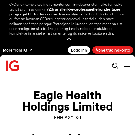
CFDer er komplekse instrumenter som innebærer stor risiko for raske
tap på grunn av giring.
72% av alle ikke-profesjonelle kunder taper
penger på CFDer hos denne leverandøren.
Du burde tenke etter om
du forstår hvordan CFDer fungerer og om du har råd til den høye
risikoen for å tape penger. Profesjonelle kunder kan tape mer enn sitt
opprinnelige innskudd. Opsjoner og børshandlede produkter er
komplekse finansielle instrumenter og du risikerer kapitalen din.
More from IG
Logg inn
Åpne tradingkonto
Eagle Health
Holdings Limited
EHH.AX^D21