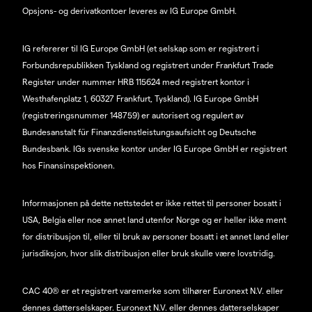
Opsjons- og derivatkontoer leveres av IG Europe GmbH.
IG refererer til IG Europe GmbH (et selskap som er registrert i
Forbundsrepublikken Tyskland og registrert under Frankfurt Trade
Register under nummer HRB 115624 med registrert kontor i
Westhafenplatz 1, 60327 Frankfurt, Tyskland). IG Europe GmbH
(registreringsnummer 148759) er autorisert og regulert av
Bundesanstalt für Finanzdienstleistungsaufsicht og Deutsche
Bundesbank. IGs svenske kontor under IG Europe GmbH er registrert
hos Finansinspektionen.
Informasjonen på dette nettstedet er ikke rettet til personer bosatt i
USA, Belgia eller noe annet land utenfor Norge og er heller ikke ment
for distribusjon til, eller til bruk av personer bosatt i et annet land eller
jurisdiksjon, hvor slik distribusjon eller bruk skulle være lovstridig.
CAC 40® er et registrert varemerke som tilhører Euronext N.V. eller
dennes datterselskaper. Euronext N.V. eller dennes datterselskaper