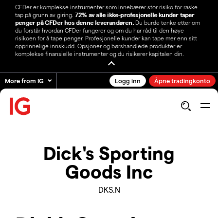
CFDer er komplekse instrumenter som innebærer stor risiko for raske
tap på grunn av giring.
72% av alle ikke-profesjonelle kunder taper
penger på CFDer hos denne leverandøren.
Du burde tenke etter om
du forstår hvordan CFDer fungerer og om du har råd til den høye
risikoen for å tape penger. Profesjonelle kunder kan tape mer enn sitt
opprinnelige innskudd. Opsjoner og børshandlede produkter er
komplekse finansielle instrumenter og du risikerer kapitalen din.
More from IG
Logg inn
Åpne tradingkonto
Dick's Sporting
Goods Inc
DKS.N