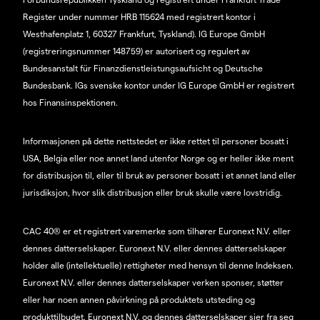
Register under nummer HRB 115624 med registrert kontor i
Westhafenplatz 1, 60327 Frankfurt, Tyskland). IG Europe GmbH
(registreringsnummer 148759) er autorisert og regulert av
Bundesanstalt für Finanzdienstleistungsaufsicht og Deutsche
Bundesbank. IGs svenske kontor under IG Europe GmbH er registrert
hos Finansinspektionen.
Informasjonen på dette nettstedet er ikke rettet til personer bosatt i
USA, Belgia eller noe annet land utenfor Norge og er heller ikke ment
for distribusjon til, eller til bruk av personer bosatt i et annet land eller
jurisdiksjon, hvor slik distribusjon eller bruk skulle være lovstridig.
CAC 40® er et registrert varemerke som tilhører Euronext N.V. eller
dennes datterselskaper. Euronext N.V. eller dennes datterselskaper
holder alle (intellektuelle) rettigheter med hensyn til denne Indeksen.
Euronext N.V. eller dennes datterselskaper verken sponser, støtter
eller har noen annen påvirkning på produktets utsteding og
produkttilbudet. Euronext N.V. og dennes datterselskaper sier fra seg