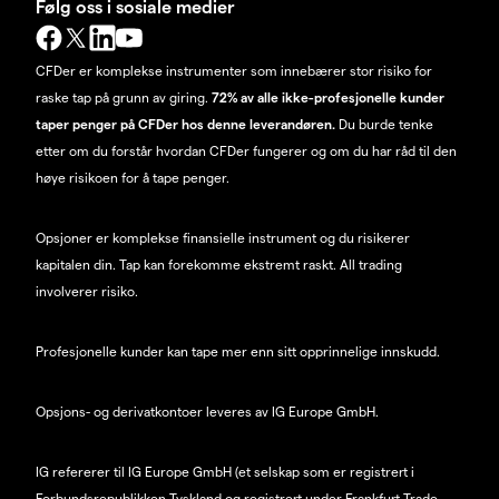
Følg oss i sosiale medier
CFDer er komplekse instrumenter som innebærer stor risiko for
raske tap på grunn av giring.
72% av alle ikke-profesjonelle kunder
taper penger på CFDer hos denne leverandøren.
Du burde tenke
etter om du forstår hvordan CFDer fungerer og om du har råd til den
høye risikoen for å tape penger.
Opsjoner er komplekse finansielle instrument og du risikerer
kapitalen din. Tap kan forekomme ekstremt raskt. All trading
involverer risiko.
Profesjonelle kunder kan tape mer enn sitt opprinnelige innskudd.
Opsjons- og derivatkontoer leveres av IG Europe GmbH.
IG refererer til IG Europe GmbH (et selskap som er registrert i
Forbundsrepublikken Tyskland og registrert under Frankfurt Trade