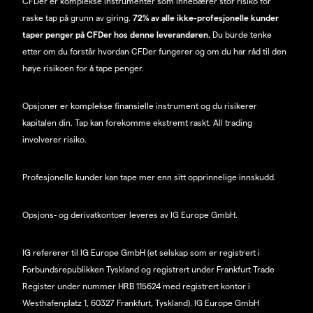
CFDer er komplekse instrumenter som innebærer stor risiko for
raske tap på grunn av giring.
72% av alle ikke-profesjonelle kunder
taper penger på CFDer hos denne leverandøren.
Du burde tenke
etter om du forstår hvordan CFDer fungerer og om du har råd til den
høye risikoen for å tape penger.
Opsjoner er komplekse finansielle instrument og du risikerer
kapitalen din. Tap kan forekomme ekstremt raskt. All trading
involverer risiko.
Profesjonelle kunder kan tape mer enn sitt opprinnelige innskudd.
Opsjons- og derivatkontoer leveres av IG Europe GmbH.
IG refererer til IG Europe GmbH (et selskap som er registrert i
Forbundsrepublikken Tyskland og registrert under Frankfurt Trade
Register under nummer HRB 115624 med registrert kontor i
Westhafenplatz 1, 60327 Frankfurt, Tyskland). IG Europe GmbH