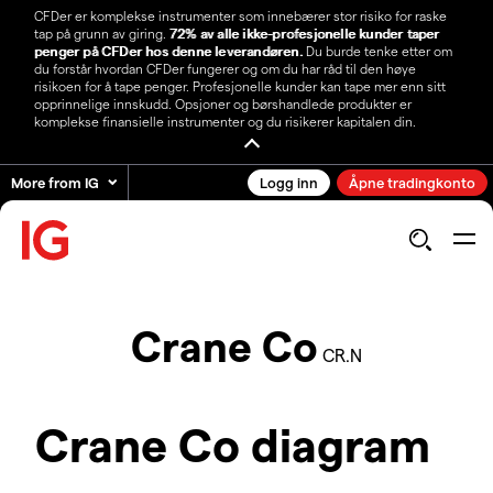
CFDer er komplekse instrumenter som innebærer stor risiko for raske
tap på grunn av giring.
72% av alle ikke-profesjonelle kunder taper
penger på CFDer hos denne leverandøren.
Du burde tenke etter om
du forstår hvordan CFDer fungerer og om du har råd til den høye
risikoen for å tape penger. Profesjonelle kunder kan tape mer enn sitt
opprinnelige innskudd. Opsjoner og børshandlede produkter er
komplekse finansielle instrumenter og du risikerer kapitalen din.
More from IG
Logg inn
Åpne tradingkonto
Crane Co
CR.N
Crane Co diagram