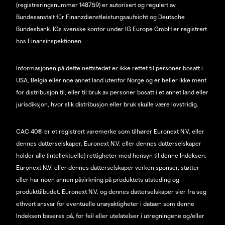
(registreringsnummer 148759) er autorisert og regulert av
Bundesanstalt für Finanzdienstleistungsaufsicht og Deutsche
Bundesbank. IGs svenske kontor under IG Europe GmbH er registrert
hos Finansinspektionen.
Informasjonen på dette nettstedet er ikke rettet til personer bosatt i
USA, Belgia eller noe annet land utenfor Norge og er heller ikke ment
for distribusjon til, eller til bruk av personer bosatt i et annet land eller
jurisdiksjon, hvor slik distribusjon eller bruk skulle være lovstridig.
CAC 40® er et registrert varemerke som tilhører Euronext N.V. eller
dennes datterselskaper. Euronext N.V. eller dennes datterselskaper
holder alle (intellektuelle) rettigheter med hensyn til denne Indeksen.
Euronext N.V. eller dennes datterselskaper verken sponser, støtter
eller har noen annen påvirkning på produktets utsteding og
produkttilbudet. Euronext N.V. og dennes datterselskaper sier fra seg
ethvert ansvar for eventuelle unøyaktigheter i dataen som denne
Indeksen baseres på, for feil eller utelatelser i utregningene og/eller