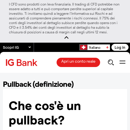
I CFD sono prodotti con leva finanziaria. Il trading di CFD potrebbe non
essere adatto a tutti e può comportare perdite superiori al capitale
investito. Ti invitiamo quindi a leggere l’Informativa sui Rischi e ad
assicurarti di comprendere pienamente i rischi connessi. Il 75% dei
conti degli investitori al dettaglio subisce perdite quando opera con i
CFD e il 3.54% dei conti degli investitori al dettaglio ha subito la
chiusura di posizioni a causa di margin call negli ultimi 12 mesi.
Scopri IG
Log in
Italiano
Apri un conto reale
Pullback (definizione)
Che cos'è un
pullback?