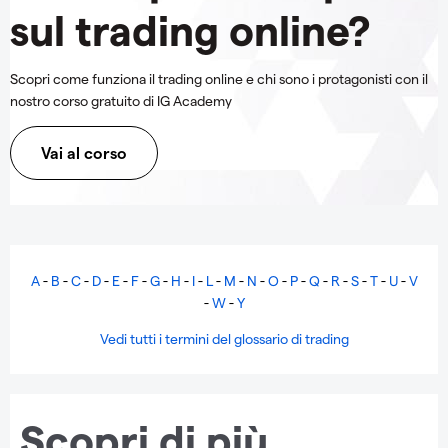
sul trading online?
Scopri come funziona il trading online e chi sono i protagonisti con il
nostro corso gratuito di IG Academy
Vai al corso
A
-
B
-
C
-
D
-
E
-
F
-
G
-
H
-
I
-
L
-
M
-
N
-
O
-
P
-
Q
-
R
-
S
-
T
-
U
-
V
-
W
-
Y
Vedi tutti i termini del glossario di trading
Scopri di più