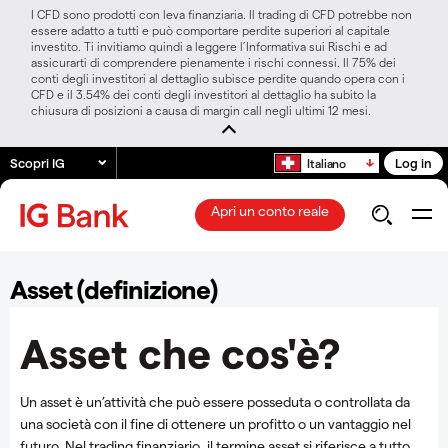
I CFD sono prodotti con leva finanziaria. Il trading di CFD potrebbe non
essere adatto a tutti e può comportare perdite superiori al capitale
investito. Ti invitiamo quindi a leggere l’Informativa sui Rischi e ad
assicurarti di comprendere pienamente i rischi connessi. Il 75% dei
conti degli investitori al dettaglio subisce perdite quando opera con i
CFD e il 3.54% dei conti degli investitori al dettaglio ha subito la
chiusura di posizioni a causa di margin call negli ultimi 12 mesi.
Scopri IG
Log in
Italiano
Apri un conto reale
Asset (definizione)
Asset che cos'è?
Un asset è un’attività che può essere posseduta o controllata da
una società con il fine di ottenere un profitto o un vantaggio nel
futuro. Nel trading finanziario, il termine asset si riferisce a tutto