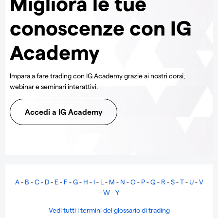
Migliora le tue
conoscenze con IG
Academy
Impara a fare trading con IG Academy grazie ai nostri corsi,
webinar e seminari interattivi.
Accedi a IG Academy
A
-
B
-
C
-
D
-
E
-
F
-
G
-
H
-
I
-
L
-
M
-
N
-
O
-
P
-
Q
-
R
-
S
-
T
-
U
-
V
-
W
-
Y
Vedi tutti i termini del glossario di trading