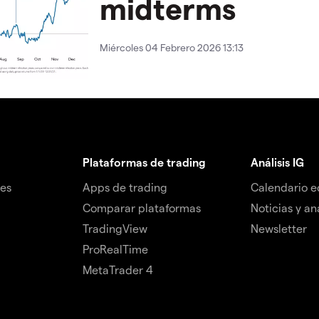
midterms
Miércoles 04 Febrero 2026 13:13
Plataformas de trading
Análisis IG
nes
Apps de trading
Calendario 
Comparar plataformas
Noticias y aná
TradingView
Newsletter
ProRealTime
MetaTrader 4