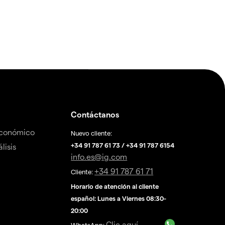
Contáctanos
económico
Nuevo cliente:
+34 91 787 61 73 / +34 91 787 6154
lisis
info.es@ig.com
+34 91 787 61 71
Cliente:
Horario de atención al cliente
español: Lunes a Viernes 08:30-
20:00
Clic aquí
WhatsApp: