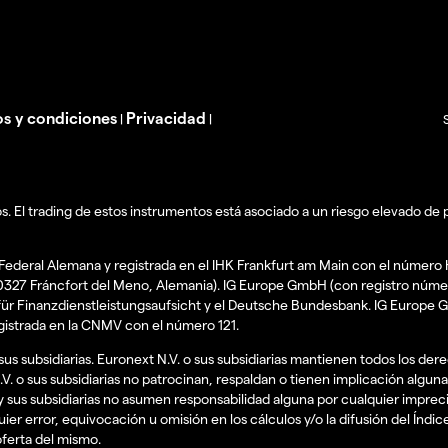
s y condiciones
Privacidad
|
|
. El trading de estos instrumentos está asociado a un riesgo elevado de 
Federal Alemana y registrada en el IHK Frankfurt am Main con el número
60327 Fráncfort del Meno, Alemania). IG Europe GmbH (con registro núm
t für Finanzdienstleistungsaufsicht y el Deutsche Bundesbank. IG Europe
egistrada en la CNMV con el número 121.
us subsidiarias. Euronext N.V. o sus subsidiarias mantienen todos los der
V. o sus subsidiarias no patrocinan, respaldan o tienen implicación alguna
y sus subsidiarias no asumen responsabilidad alguna por cualquier imprec
uier error, equivocación u omisión en los cálculos y/o la difusión del Índic
oferta del mismo.