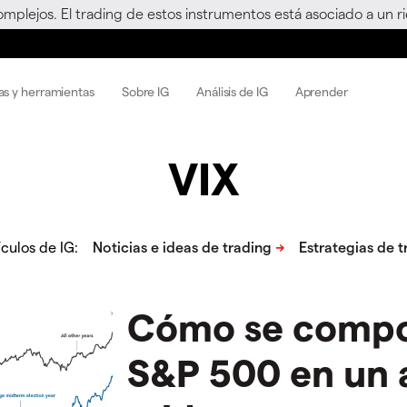
omplejos. El trading de estos instrumentos está asociado a un 
as y herramientas
Sobre IG
Análisis de IG
Aprender
VIX
culos de IG:
Cómo se compo
S&P 500 en un 