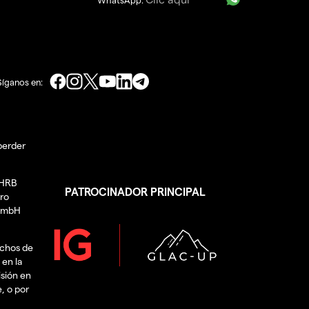
Síganos en:
perder
 HRB
PATROCINADOR PRINCIPAL
ero
 GmbH
echos de
 en la
isión en
e, o por