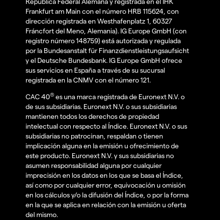
República Federal Alemana y registrada en el IHK
Frankfurt am Main con el número HRB 115624, con
dirección registrada en Westhafenplatz 1, 60327
Fráncfort del Meno, Alemania). IG Europe GmbH (con
registro número 148759) está autorizada y regulada
por la Bundesanstalt für Finanzdienstleistungsaufsicht
y el Deutsche Bundesbank. IG Europe GmbH ofrece
sus servicios en España a través de su sucursal
registrada en la CNMV con el número 121.
®
CAC 40
es una marca registrada de Euronext N.V. o
de sus subsidiarias. Euronext N.V. o sus subsidiarias
mantienen todos los derechos de propiedad
intelectual con respecto al Índice. Euronext N.V. o sus
subsidiarias no patrocinan, respaldan o tienen
implicación alguna en la emisión u ofrecimiento de
este producto. Euronext N.V. y sus subsidiarias no
asumen responsabilidad alguna por cualquier
imprecisión en los datos en los que se basa el Índice,
así como por cualquier error, equivocación u omisión
en los cálculos y/o la difusión del Índice, o por la forma
en la que se aplica en relación con la emisión u oferta
del mismo.