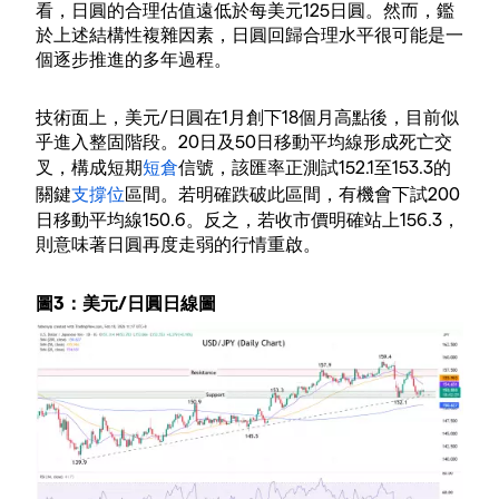
看，日圓的合理估值遠低於每美元125日圓。然而，鑑
於上述結構性複雜因素，日圓回歸合理水平很可能是一
個逐步推進的多年過程。
技術面上，美元/日圓在1月創下18個月高點後，目前似
乎進入整固階段。20日及50日移動平均線形成死亡交
叉，構成短期
短倉
信號，該匯率正測試152.1至153.3的
關鍵
支撐位
區間。若明確跌破此區間，有機會下試200
日移動平均線150.6。反之，若收市價明確站上156.3，
則意味著日圓再度走弱的行情重啟。
圖3：美元/日圓日線圖