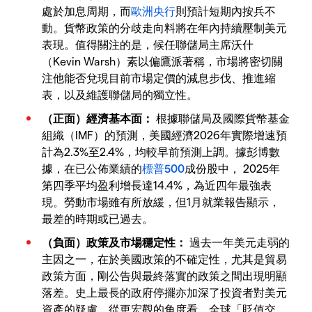
處於加息周期，而
歐洲央行
則預計短期內按兵不
動。貨幣政策的分歧走向料將在年內持續壓制美元
表現。值得關注的是，候任聯儲局主席沃什
（Kevin Warsh）素以偏鷹派著稱，市場將密切關
注他能否兌現目前市場定價的減息步伐、推進縮
表，以及維護聯儲局的獨立性。
（正面）經濟基本面：
根據聯儲局及國際貨幣基金
組織（IMF）的預測，美國經濟2026年實際增速預
計為2.3%至2.4%，均較早前預測上調。據彭博數
據，在已公佈業績的
標普500
成份股中， 2025年
第四季平均盈利增長達14.4%，為近四年最強表
現。勞動市場雖有所放緩，但1月就業報告顯示，
最差的時期或已過去。
（負面）政策及市場穩定性：
過去一年美元走弱的
主因之一，在於美國政策的不確定性，尤其是貿易
政策方面，剛公告與最終落實的政策之間出現明顯
落差。史上最長的政府停擺亦加深了投資者對美元
資產的疑慮。從更宏觀的角度看，全球「貶值交