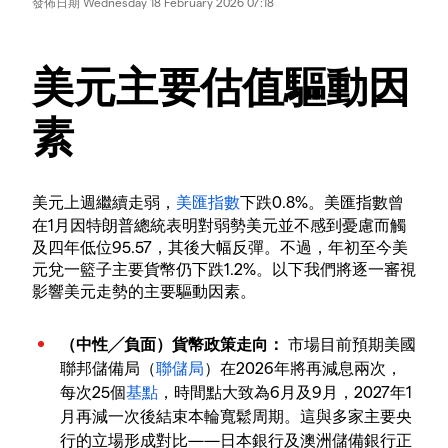
發佈日期
Wednesday 18 February 2026 07:18
美元主要估值驅動因
素
美元上週繼續走弱，
美匯指數
下跌0.8%。美匯指數曾
在1月因特朗普總統表明對弱勢美元並不感到憂慮而觸
及四年低位95.57，其後大幅反彈。不過，年初至今美
元兌一籃子主要貨幣仍下跌1.2%。以下我們將逐一審視
影響美元走勢的主要驅動因素。
（中性╱負面）貨幣政策走向：
市場目前預期美國
聯邦儲備局（
聯儲局
）在2026年將再減息兩次，
每次25個
基點
，時間點大致為6月及9月，2027年1
月再減一次後結束本輪寬鬆周期。這與多家主要央
行的立場形成對比——日本銀行及澳洲儲備銀行正