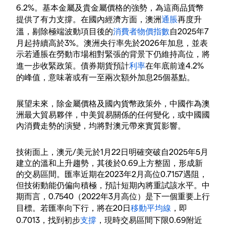
6.2%。基本金屬及貴金屬價格的強勢，為這商品貨幣
提供了有力支撐。在國內經濟方面，澳洲
通脹
再度升
溫，剔除極端波動項目後的
消費者物價指數
自2025年7
月起持續高於3%。澳洲央行率先於2026年加息，並表
示若通脹在勞動市場相對緊張的背景下仍維持高位，將
進一步收緊政策。債券期貨預計
利率
在年底前達4.2%
的峰值，意味著或有一至兩次額外加息25個基點。
展望未來，除金屬價格及國內貨幣政策外，中國作為澳
洲最大貿易夥伴，中美貿易關係的任何變化，或中國國
內消費走勢的演變，均將對澳元帶來實質影響。
技術面上，澳元/美元於1月22日明確突破自2025年5月
建立的溫和上升趨勢，其後於0.69上方整固，形成新
的交易區間。匯率近期在2023年2月高位0.7157遇阻，
但技術動能仍偏向積極，預計短期內將重試該水平。中
期而言，0.7540（2022年3月高位）是下一個重要上行
目標。若匯率向下行，將在20日
移動平均線
，即
0.7013，找到初步
支撐
，現時交易區間下限0.69附近