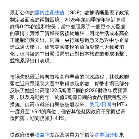
最新公佈的
國內生產總值
（GDP）數據清晰呈現了政策
制定者面臨的兩難困境。2025年第四季按年率計算僅
錄得0.2%的溫和增長，當中並隱藏了一個更令人憂慮
的事情：實際工資增長落後於通脹，因此生活成本高企
正壓制消費支出。同時，央行加息過急又恐對中小企業
造成過大壓力。儘管美國關稅的負面影響已大致被消
化，但持續的中日緊張局勢正對日本旅遊業形成衝擊，
並拖累淨出口表現。
市場焦點最近轉向首相高市早苗的財政議程，其執政聯
盟在近日眾議院大選中取得超級多數。貨幣市場已部分
反映了她提出高達122.3萬億日圓的2026財政年度預算
案，以及為期兩年、約值5萬億日圓的食品消費稅暫停
措施。自高市就任自民黨黨魁以來，
美元/日圓
由147.5
一度升至159.4的高位，儘管其後疑因政府干預而從高
位回落，期間仍累升4.1%。
從政府債券
收益率
差距及購買力平價等
基本面分析
來