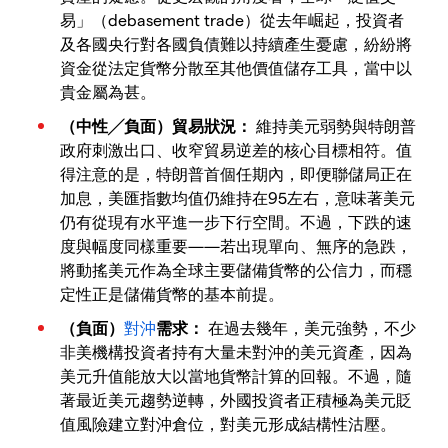
易」（debasement trade）從去年崛起，投資者
及各國央行對各國負債難以持續產生憂慮，紛紛將
資金從法定貨幣分散至其他價值儲存工具，當中以
貴金屬為甚。
（中性╱負面）貿易狀況：
維持美元弱勢與特朗普
政府刺激出口、收窄貿易逆差的核心目標相符。值
得注意的是，特朗普首個任期內，即便聯儲局正在
加息，美匯指數均值仍維持在95左右，意味著美元
仍有從現有水平進一步下行空間。不過，下跌的速
度與幅度同樣重要——若出現單向、無序的急跌，
將動搖美元作為全球主要儲備貨幣的公信力，而穩
定性正是儲備貨幣的基本前提。
（負面）
對沖
需求：
在過去幾年，美元強勢，不少
非美機構投資者持有大量未對沖的美元資產，因為
美元升值能放大以當地貨幣計算的回報。不過，隨
著最近美元趨勢逆轉，外國投資者正積極為美元貶
值風險建立對沖倉位，對美元形成結構性沽壓。