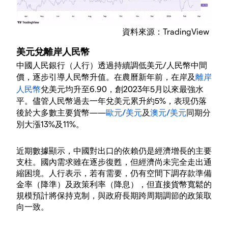
資料來源：TradingView
美元兌離岸人民幣
中國人民銀行（人行）透過持續調低美元/人民幣中間
價，逐步引導人民幣升值。在農曆新年前，在岸及
離岸
人民幣
兌美元均升至6.90，創2023年5月以來最強水
平。儘管人民幣過去一年兌美元累升約5%，表現仍落
後於大多數主要貨幣——
歐元/美元
及
澳元/美元
同期分
別大漲13%及11%。
近期數據顯示，中國對出口的依賴仍是經濟增長的主要
支柱。國內需求雖在逐步復甦，但經濟尚未完全走出通
縮困境。人行表示，若有需要，仍有空間下調存款準備
金率（降準）及政策利率（降息），但直接貨幣寬鬆的
規模預計將保持克制，與政府長期跨周期調節的政策取
向一致。