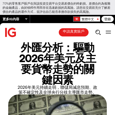
70%的零售客戶賬戶在與該投資交易平台交易差價合約時虧損。差價合約為複雜
的金融產品，由於槓桿作用而存在迅速虧損的高風險。請您在交易前充分了解差
價合約產品的運作方式，並評估自己能否承擔存款損失的高風險。
更多IG內容
登錄
繁體中文
申請真實賬戶
外匯分析：驅動
2026年美元及主
要貨幣走勢的關
鍵因素
2026年美元持續走弱，聯儲局減息預期、政
策不確定性及全球央行分歧主導匯市走勢。