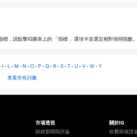
I指標，請點擊IG圖表上的 「指標 」選項卡並選定相對強弱指數
-
I
-
L
-
M
-
N
-
O
-
P
-
Q
-
R
-
S
-
T
-
U
-
V
-
W
-
Y
查看所有詞彙
市場透視
關於IG
財經新聞與評論
收費與保證