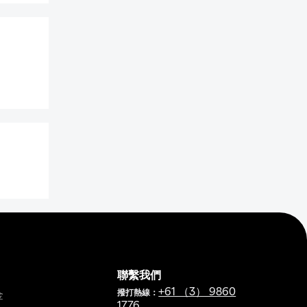
。
聯繫我們
+61 （3） 9860
撥打熱線：
金
1776