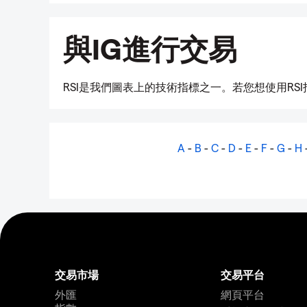
與IG進行交易
RSI是我們圖表上的技術指標之一。若您想使用RS
A
-
B
-
C
-
D
-
E
-
F
-
G
-
H
交易市場
交易平台
外匯
網頁平台