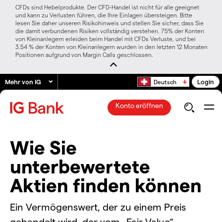
CFDs sind Hebelprodukte. Der CFD-Handel ist nicht für alle geeignet
und kann zu Verlusten führen, die Ihre Einlagen übersteigen. Bitte
lesen Sie daher unseren Risikohinweis und stellen Sie sicher, dass Sie
die damit verbundenen Risiken vollständig verstehen. 75% der Konten
von Kleinanlegern erleiden beim Handel mit CFDs Verluste, und bei
3.54 % der Konten von Kleinanlegern wurden in den letzten 12 Monaten
Positionen aufgrund von Margin Calls geschlossen.
Mehr von IG
Login
Deutsch
Konto eröffnen
Wie Sie
unterbewertete
Aktien finden können
Ein Vermögenswert, der zu einem Preis
gehandelt wird, der vom „Fair Value“