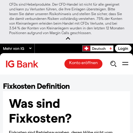
CFDs sind Hebelprodukte. Der CFD-Handel ist nicht für alle geeignet
und kann zu Verlusten führen, die Ihre Einlagen übersteigen. Bitte
lesen Sie daher unseren Risikohinweis und stellen Sie sicher, dass Sie
die damit verbundenen Risiken vollständig verstehen. 75% der Konten
von Kleinanlegern erleiden beim Handel mit CFDs Verluste, und bei
3.54 % der Konten von Kleinanlegern wurden in den letzten 12 Monaten
Positionen aufgrund von Margin Calls geschlossen.
Mehr von IG
Login
Deutsch
Konto eröffnen
Fixkosten Definition
Was sind
Fixkosten?
Fixkosten sind Betriebsausgaben, deren Höhe nicht vom