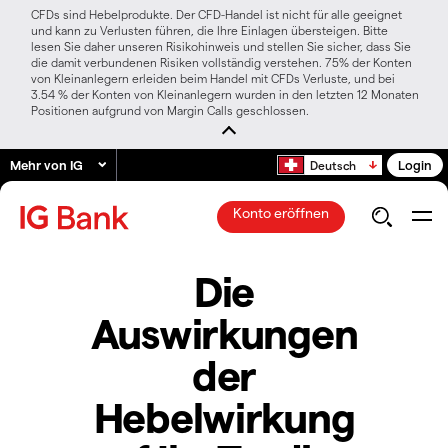
CFDs sind Hebelprodukte. Der CFD-Handel ist nicht für alle geeignet
und kann zu Verlusten führen, die Ihre Einlagen übersteigen. Bitte
lesen Sie daher unseren Risikohinweis und stellen Sie sicher, dass Sie
die damit verbundenen Risiken vollständig verstehen. 75% der Konten
von Kleinanlegern erleiden beim Handel mit CFDs Verluste, und bei
3.54 % der Konten von Kleinanlegern wurden in den letzten 12 Monaten
Positionen aufgrund von Margin Calls geschlossen.
Mehr von IG
Login
Deutsch
Konto eröffnen
Die
Auswirkungen
der
Hebelwirkung