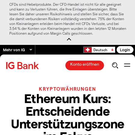
CFDs sind Hebelprodukte. Der CFD-Handel ist nicht für alle geeignet
und kann zu Verlusten führen, die Ihre Einlagen übersteigen. Bitte
lesen Sie daher unseren Risikohinweis und stellen Sie sicher, dass Sie
die damit verbundenen Risiken vollständig verstehen. 75% der Konten
von Kleinanlegern erleiden beim Handel mit CFDs Verluste, und bei
3.54 % der Konten von Kleinanlegern wurden in den letzten 12 Monaten
Positionen aufgrund von Margin Calls geschlossen.
Mehr von IG
Login
Deutsch
Konto eröffnen
KRYPTOWÄHRUNGEN
Ethereum Kurs:
Entscheidende
Unterstützungszone