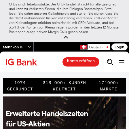
CFDs sind Hebelprodukte. Der CFD-Handel ist nicht für alle geeignet
und kann zu Verlusten führen, die Ihre Einlagen übersteigen. Bitte
lesen Sie daher unseren Risikohinweis und stellen Sie sicher, dass Sie
die damit verbundenen Risiken vollständig verstehen. 75% der Konten
von Kleinanlegern erleiden beim Handel mit CFDs Verluste, und bei
3.54 % der Konten von Kleinanlegern wurden in den letzten 12 Monaten
Positionen aufgrund von Margin Calls geschlossen.
Mehr von IG
Login
Deutsch
Konto eröffnen
1974
313 000+ KUNDEN
17'000+
GEGRÜNDET
WELTWEIT
MÄRKTE
Erweiterte Handelszeiten
für US-Aktien