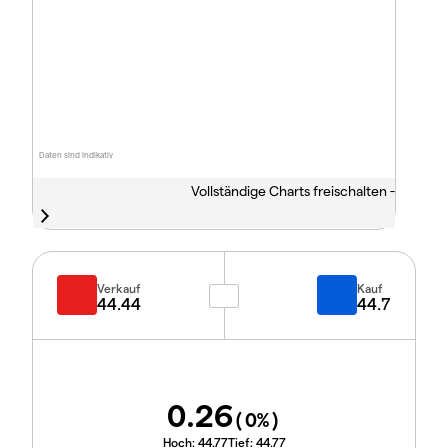
Daten sind indikativ
Vollständige Charts freischalten -
Verkauf
Kauf
44.44
44.7
0.26
(
0
%)
Hoch:
44.77
Tief:
44.77