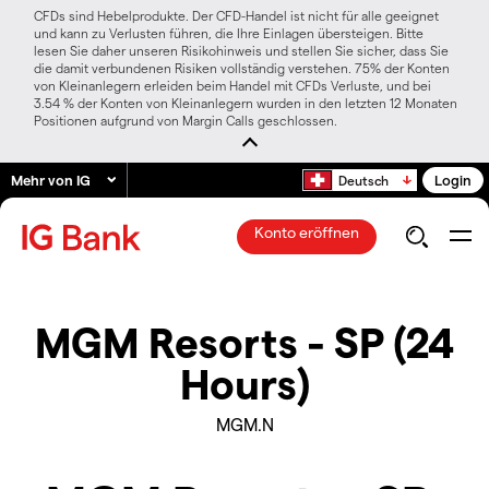
CFDs sind Hebelprodukte. Der CFD-Handel ist nicht für alle geeignet
und kann zu Verlusten führen, die Ihre Einlagen übersteigen. Bitte
lesen Sie daher unseren Risikohinweis und stellen Sie sicher, dass Sie
die damit verbundenen Risiken vollständig verstehen. 75% der Konten
von Kleinanlegern erleiden beim Handel mit CFDs Verluste, und bei
3.54 % der Konten von Kleinanlegern wurden in den letzten 12 Monaten
Positionen aufgrund von Margin Calls geschlossen.
Mehr von IG
Login
Deutsch
Konto eröffnen
MGM Resorts - SP (24
Hours)
MGM.N