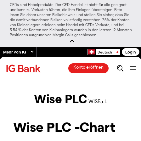
CFDs sind Hebelprodukte. Der CFD-Handel ist nicht für alle geeignet
und kann zu Verlusten führen, die Ihre Einlagen übersteigen. Bitte
lesen Sie daher unseren Risikohinweis und stellen Sie sicher, dass Sie
die damit verbundenen Risiken vollständig verstehen. 75% der Konten
von Kleinanlegern erleiden beim Handel mit CFDs Verluste, und bei
3.54 % der Konten von Kleinanlegern wurden in den letzten 12 Monaten
Positionen aufgrund von Margin Calls geschlossen.
Mehr von IG
Login
Deutsch
Konto eröffnen
Wise PLC
WISEa.L
Wise PLC -Chart