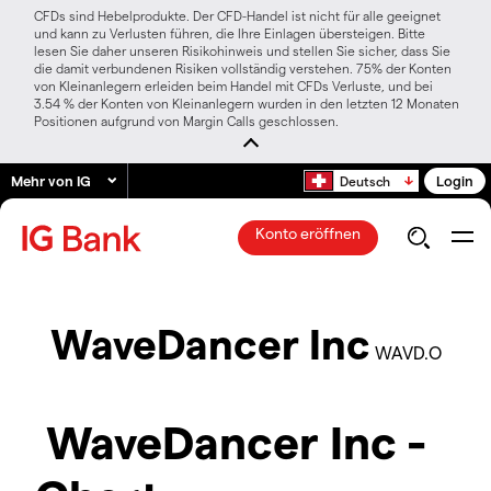
CFDs sind Hebelprodukte. Der CFD-Handel ist nicht für alle geeignet
und kann zu Verlusten führen, die Ihre Einlagen übersteigen. Bitte
lesen Sie daher unseren Risikohinweis und stellen Sie sicher, dass Sie
die damit verbundenen Risiken vollständig verstehen. 75% der Konten
von Kleinanlegern erleiden beim Handel mit CFDs Verluste, und bei
3.54 % der Konten von Kleinanlegern wurden in den letzten 12 Monaten
Positionen aufgrund von Margin Calls geschlossen.
Mehr von IG
Login
Deutsch
Konto eröffnen
WaveDancer Inc
WAVD.O
WaveDancer Inc -