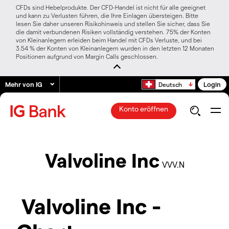
CFDs sind Hebelprodukte. Der CFD-Handel ist nicht für alle geeignet
und kann zu Verlusten führen, die Ihre Einlagen übersteigen. Bitte
lesen Sie daher unseren Risikohinweis und stellen Sie sicher, dass Sie
die damit verbundenen Risiken vollständig verstehen. 75% der Konten
von Kleinanlegern erleiden beim Handel mit CFDs Verluste, und bei
3.54 % der Konten von Kleinanlegern wurden in den letzten 12 Monaten
Positionen aufgrund von Margin Calls geschlossen.
Mehr von IG
Login
Deutsch
Konto eröffnen
Valvoline Inc
VVV.N
Valvoline Inc -