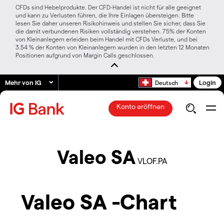
CFDs sind Hebelprodukte. Der CFD-Handel ist nicht für alle geeignet
und kann zu Verlusten führen, die Ihre Einlagen übersteigen. Bitte
lesen Sie daher unseren Risikohinweis und stellen Sie sicher, dass Sie
die damit verbundenen Risiken vollständig verstehen. 75% der Konten
von Kleinanlegern erleiden beim Handel mit CFDs Verluste, und bei
3.54 % der Konten von Kleinanlegern wurden in den letzten 12 Monaten
Positionen aufgrund von Margin Calls geschlossen.
Mehr von IG
Login
Deutsch
Konto eröffnen
Valeo SA
VLOF.PA
Valeo SA -Chart