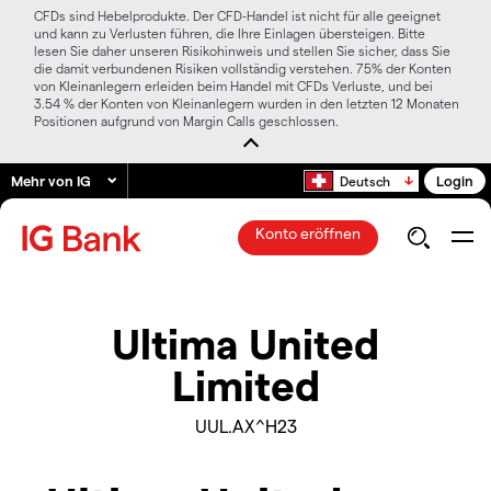
CFDs sind Hebelprodukte. Der CFD-Handel ist nicht für alle geeignet
und kann zu Verlusten führen, die Ihre Einlagen übersteigen. Bitte
lesen Sie daher unseren Risikohinweis und stellen Sie sicher, dass Sie
die damit verbundenen Risiken vollständig verstehen. 75% der Konten
von Kleinanlegern erleiden beim Handel mit CFDs Verluste, und bei
3.54 % der Konten von Kleinanlegern wurden in den letzten 12 Monaten
Positionen aufgrund von Margin Calls geschlossen.
Mehr von IG
Login
Deutsch
Konto eröffnen
Ultima United
Limited
UUL.AX^H23