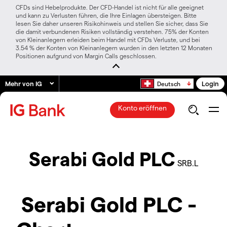
CFDs sind Hebelprodukte. Der CFD-Handel ist nicht für alle geeignet
und kann zu Verlusten führen, die Ihre Einlagen übersteigen. Bitte
lesen Sie daher unseren Risikohinweis und stellen Sie sicher, dass Sie
die damit verbundenen Risiken vollständig verstehen. 75% der Konten
von Kleinanlegern erleiden beim Handel mit CFDs Verluste, und bei
3.54 % der Konten von Kleinanlegern wurden in den letzten 12 Monaten
Positionen aufgrund von Margin Calls geschlossen.
Mehr von IG
Login
Deutsch
Konto eröffnen
Serabi Gold PLC
SRB.L
Serabi Gold PLC -