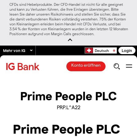
CFDs sind Hebelprodukte. Der CFD-Handel ist nicht für alle geeignet
und kann zu Verlusten führen, die Ihre Einlagen übersteigen. Bitte
lesen Sie daher unseren Risikohinweis und stellen Sie sicher, dass Sie
die damit verbundenen Risiken vollständig verstehen. 75% der Konten
von Kleinanlegern erleiden beim Handel mit CFDs Verluste, und bei
3.54 % der Konten von Kleinanlegern wurden in den letzten 12 Monaten
Positionen aufgrund von Margin Calls geschlossen.
Mehr von IG
Login
Deutsch
Konto eröffnen
Prime People PLC
PRP.L^A22
Prime People PLC