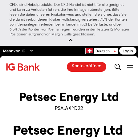
CFDs sind Hebelprodukte. Der CFD-Handel ist nicht für alle geeignet
und kann zu Verlusten führen, die Ihre Einlagen übersteigen. Bitte
lesen Sie daher unseren Risikohinweis und stellen Sie sicher, dass Sie
die damit verbundenen Risiken vollständig verstehen. 75% der Konten
von Kleinanlegern erleiden beim Handel mit CFDs Verluste, und bei
3.54 % der Konten von Kleinanlegern wurden in den letzten 12 Monaten
Positionen aufgrund von Margin Calls geschlossen.
Mehr von IG
Login
Deutsch
Konto eröffnen
Petsec Energy Ltd
PSA.AX^D22
Petsec Energy Ltd