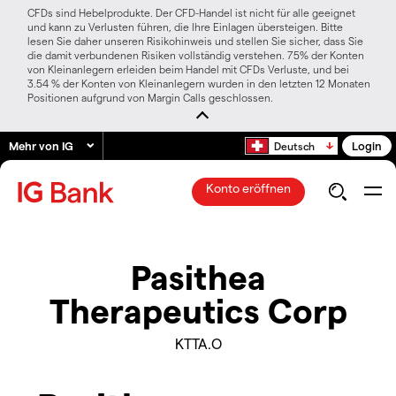
CFDs sind Hebelprodukte. Der CFD-Handel ist nicht für alle geeignet
und kann zu Verlusten führen, die Ihre Einlagen übersteigen. Bitte
lesen Sie daher unseren Risikohinweis und stellen Sie sicher, dass Sie
die damit verbundenen Risiken vollständig verstehen. 75% der Konten
von Kleinanlegern erleiden beim Handel mit CFDs Verluste, und bei
3.54 % der Konten von Kleinanlegern wurden in den letzten 12 Monaten
Positionen aufgrund von Margin Calls geschlossen.
Mehr von IG
Login
Deutsch
Konto eröffnen
Pasithea
Therapeutics Corp
KTTA.O