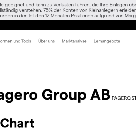
le geeignet und kann zu Verlusten führen, die Ihre Einlagen übe
vollständig verstehen. 75% der Konten von Kleinanlegern erlei
urden in den letzten 12 Monaten Positionen aufgrund von Margi
formen und Tools
Über uns
Marktanalyse
Lernangebote
agero Group AB
PAGERO.S
-Chart