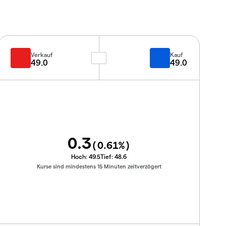
Verkauf
Kauf
49.0
49.0
0.3
(
0.61
%)
Hoch:
49.5
Tief:
48.6
Kurse sind mindestens 15 Minuten zeitverzögert