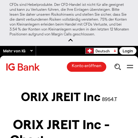
CFDs sind Hebelprodukte. Der CFD-Handel ist nicht für alle geeignet
und kann zu Verlusten führen, die Ihre Einlagen übersteigen. Bitte
lesen Sie daher unseren Risikohinweis und stellen Sie sicher, dass Sie
die damit verbundenen Risiken vollständig verstehen. 75% der Konten
von Kleinanlegern erleiden beim Handel mit CFDs Verluste, und bei
3.54 % der Konten von Kleinanlegern wurden in den letzten 12 Monaten
Positionen aufgrund von Margin Calls geschlossen.
Mehr von IG
Login
Deutsch
Konto eröffnen
ORIX JREIT Inc
8954.T
ORIX JREIT Inc -