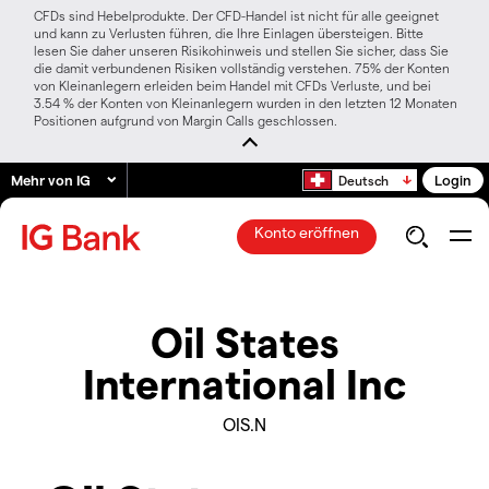
CFDs sind Hebelprodukte. Der CFD-Handel ist nicht für alle geeignet
und kann zu Verlusten führen, die Ihre Einlagen übersteigen. Bitte
lesen Sie daher unseren Risikohinweis und stellen Sie sicher, dass Sie
die damit verbundenen Risiken vollständig verstehen. 75% der Konten
von Kleinanlegern erleiden beim Handel mit CFDs Verluste, und bei
3.54 % der Konten von Kleinanlegern wurden in den letzten 12 Monaten
Positionen aufgrund von Margin Calls geschlossen.
Mehr von IG
Login
Deutsch
Konto eröffnen
Oil States
International Inc
OIS.N