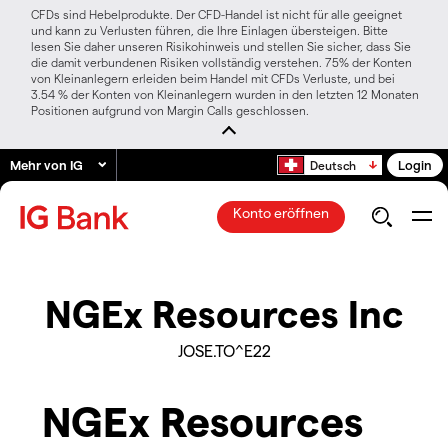
CFDs sind Hebelprodukte. Der CFD-Handel ist nicht für alle geeignet
und kann zu Verlusten führen, die Ihre Einlagen übersteigen. Bitte
lesen Sie daher unseren Risikohinweis und stellen Sie sicher, dass Sie
die damit verbundenen Risiken vollständig verstehen. 75% der Konten
von Kleinanlegern erleiden beim Handel mit CFDs Verluste, und bei
3.54 % der Konten von Kleinanlegern wurden in den letzten 12 Monaten
Positionen aufgrund von Margin Calls geschlossen.
Mehr von IG
Login
Deutsch
Konto eröffnen
NGEx Resources Inc
JOSE.TO^E22
NGEx Resources