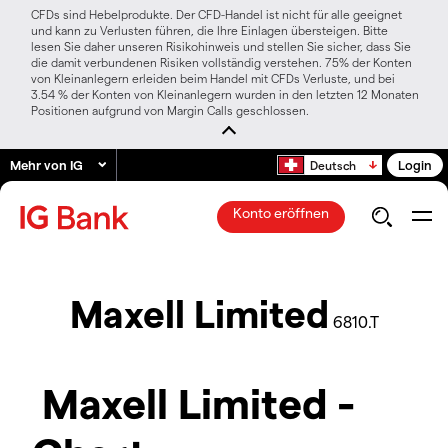
CFDs sind Hebelprodukte. Der CFD-Handel ist nicht für alle geeignet
und kann zu Verlusten führen, die Ihre Einlagen übersteigen. Bitte
lesen Sie daher unseren Risikohinweis und stellen Sie sicher, dass Sie
die damit verbundenen Risiken vollständig verstehen. 75% der Konten
von Kleinanlegern erleiden beim Handel mit CFDs Verluste, und bei
3.54 % der Konten von Kleinanlegern wurden in den letzten 12 Monaten
Positionen aufgrund von Margin Calls geschlossen.
Mehr von IG
Login
Deutsch
Konto eröffnen
Maxell Limited
6810.T
Maxell Limited -